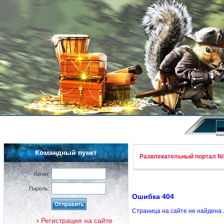
Командный пункт
Развлекательный портал Nif
Логин:
Пароль:
Ошибка 404
Страница на сайте не найдена.
Регистрация на сайте