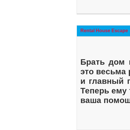
Rental House Escape
Брать дом 
это весьма
и главный 
Теперь ему 
ваша помощ