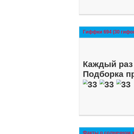
Гиффки 694 (30 гифо
Каждый раз 
Подборка п
Факты о солнечном 