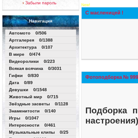
Забыли пароль
New!
С масленицей !
Навигация
Автомото 0/506
Артгалерея 0/1388
Архитектура 0/107
В мире 0/474
Видеоролики 0/223
Всякая всячина 0/3031
Гифки 0/830
Фотоподборка № 999 
Дата 0/89
Девушки 0/1548
Животный мир 0/715
Звёздные засветы 0/1128
Подборка п
Знаменитости 0/140
Игры 0/1047
настроения
Интересности 0/461
Музыкальные клипы 0/25