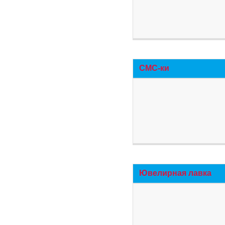
СМС-ки
Ювелирная лавка