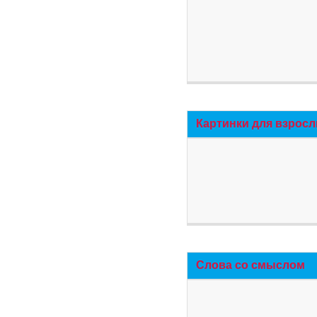
Картинки для взросл
Слова со смыслом