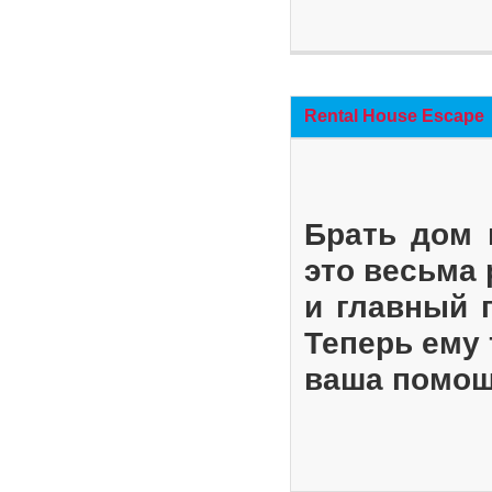
Rental House Escape
Брать дом 
это весьма
и главный 
Теперь ему 
ваша помощ