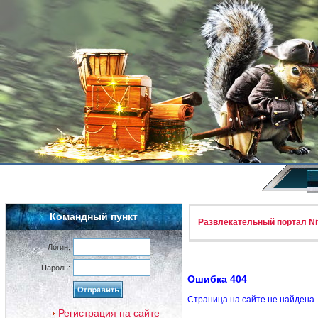
Командный пункт
Развлекательный портал Nif
Логин:
Пароль:
Ошибка 404
Страница на сайте не найдена.
Регистрация на сайте