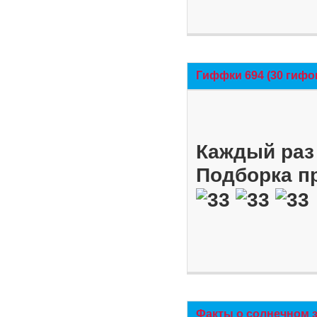
Гиффки 694 (30 гифо
Каждый раз 
Подборка п
Факты о солнечном 