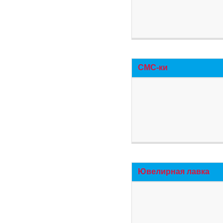
СМС-ки
Ювелирная лавка