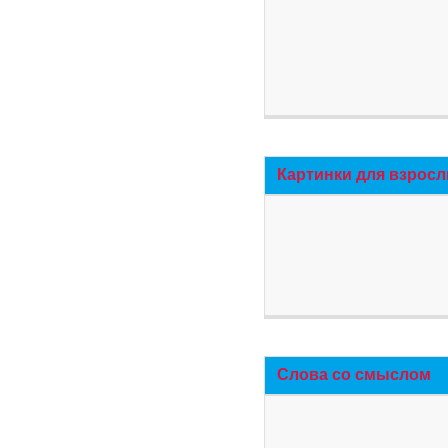
Картинки для взросл
Слова со смыслом