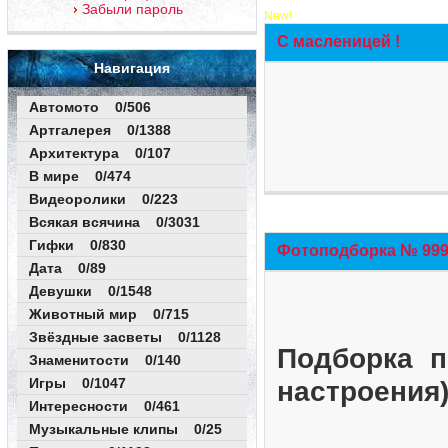
Забыли пароль
New!
С масленицей !
Навигация
Автомото 0/506
Артгалерея 0/1388
Архитектура 0/107
В мире 0/474
Видеоролики 0/223
Всякая всячина 0/3031
Гифки 0/830
Фотоподборка № 999 
Дата 0/89
Девушки 0/1548
Животный мир 0/715
Звёздные засветы 0/1128
Подборка п
Знаменитости 0/140
Игры 0/1047
настроения
Интересности 0/461
Музыкальные клипы 0/25