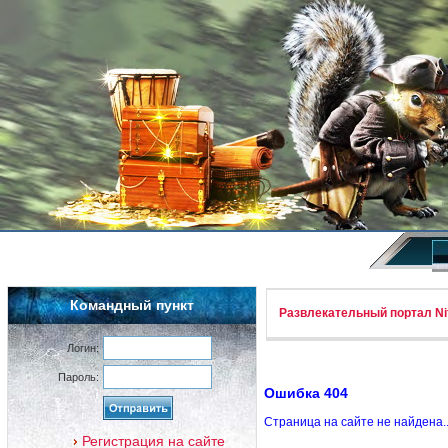
Командный пункт
Развлекательный портал Nif
Логин:
Пароль:
Ошибка 404
Страница на сайте не найдена.
Регистрация на сайте