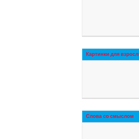
Картинки для взросл
Слова со смыслом