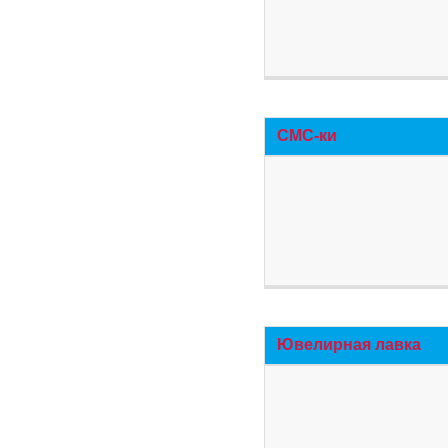
СМС-ки
Ювелирная лавка