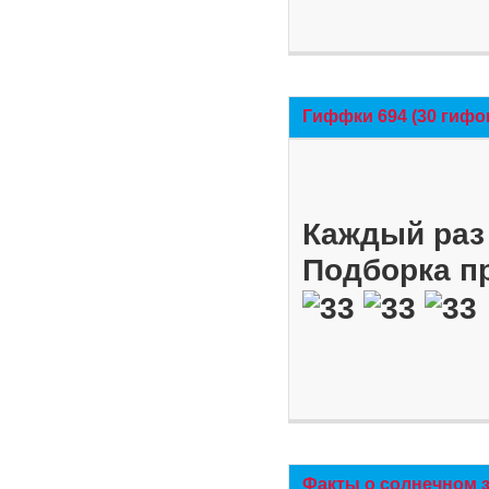
Гиффки 694 (30 гифо
Каждый раз 
Подборка п
Факты о солнечном 