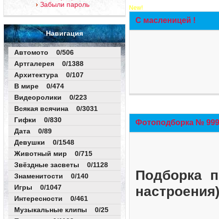
Забыли пароль
New!
С масленицей !
Навигация
Автомото 0/506
Артгалерея 0/1388
Архитектура 0/107
В мире 0/474
Видеоролики 0/223
Всякая всячина 0/3031
Гифки 0/830
Фотоподборка № 999 
Дата 0/89
Девушки 0/1548
Животный мир 0/715
Звёздные засветы 0/1128
Подборка п
Знаменитости 0/140
Игры 0/1047
настроения
Интересности 0/461
Музыкальные клипы 0/25