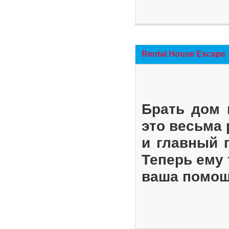
Rental House Escape
Брать дом 
это весьма
и главный 
Теперь ему 
ваша помощ