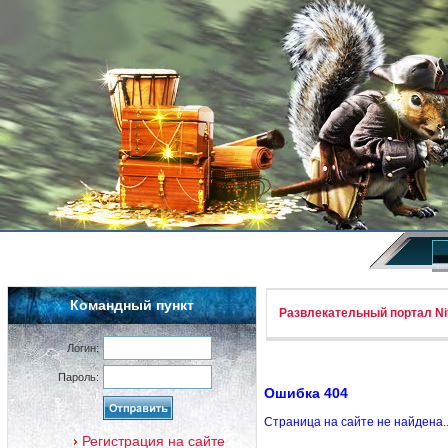
Командный пункт
Развлекательный портал Nif
Логин:
Пароль:
Ошибка 404
Страница на сайте не найдена.
Регистрация на сайте