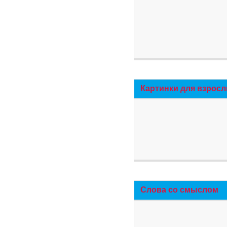
Картинки для взросл
Слова со смыслом