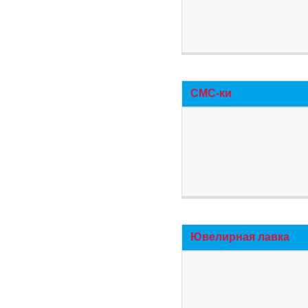
СМС-ки
Ювелирная лавка