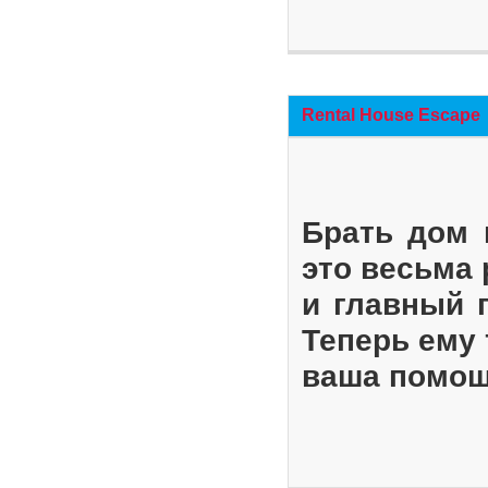
Rental House Escape
Брать дом 
это весьма
и главный 
Теперь ему 
ваша помощ