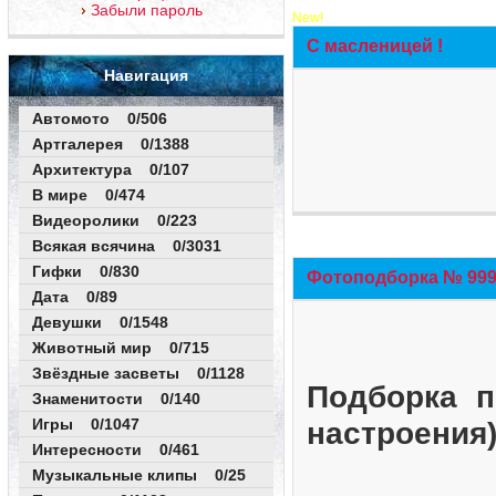
Забыли пароль
New!
С масленицей !
Навигация
Автомото 0/506
Артгалерея 0/1388
Архитектура 0/107
В мире 0/474
Видеоролики 0/223
Всякая всячина 0/3031
Гифки 0/830
Фотоподборка № 999 
Дата 0/89
Девушки 0/1548
Животный мир 0/715
Звёздные засветы 0/1128
Подборка п
Знаменитости 0/140
Игры 0/1047
настроения
Интересности 0/461
Музыкальные клипы 0/25