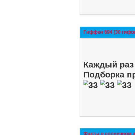
Гиффки 694 (30 гифо
Каждый раз 
Подборка п
Факты о солнечном 