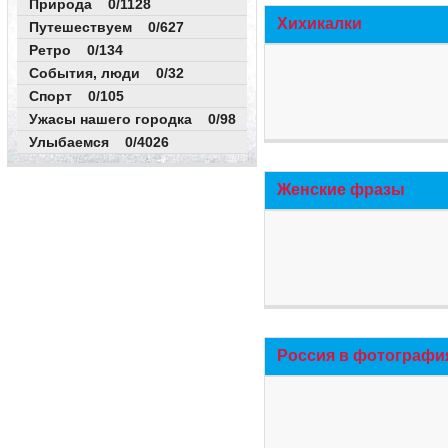
Природа 0/1128
Хихикалки
Путешествуем 0/627
Ретро 0/134
События, люди 0/32
Спорт 0/105
Ужасы нашего городка 0/98
Улыбаемся 0/4026
Женские фразы
Россия в фотографи