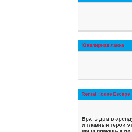
Ювелирная лавка
Rental House Escape
Брать дом в аренд
и главный герой э
ваша помощь в ре