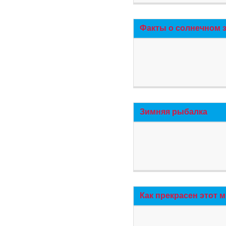
Факты о солнечном 
Зимняя рыбалка
Как прекрасен этот 