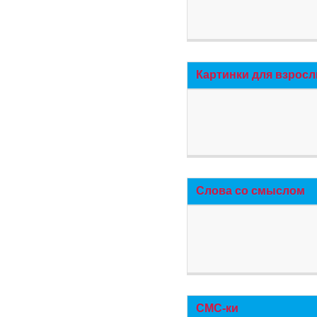
Картинки для взросл
Слова со смыслом
СМС-ки