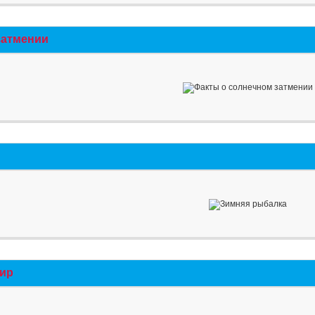
затмении
мир