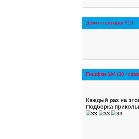
Демотиваторы 913
Гиффки 694 (30 гифо
Каждый раз на это
Подборка приколь