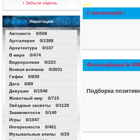
Забыли пароль
New!
С масленицей !
Навигация
Автомото 0/506
Артгалерея 0/1388
Архитектура 0/107
В мире 0/474
Видеоролики 0/223
Фотоподборка № 999 
Всякая всячина 0/3031
Гифки 0/830
Дата 0/89
Подборка позитивн
Девушки 0/1548
Животный мир 0/715
Звёздные засветы 0/1128
Знаменитости 0/140
Игры 0/1047
Интересности 0/461
Музыкальные клипы 0/25