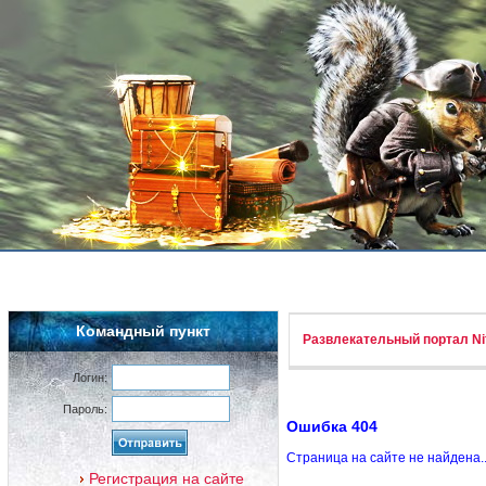
Командный пункт
Развлекательный портал Nif
Логин:
Пароль:
Ошибка 404
Страница на сайте не найдена.
Регистрация на сайте