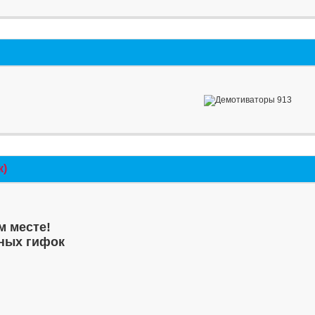
к)
м месте!
ных гифок