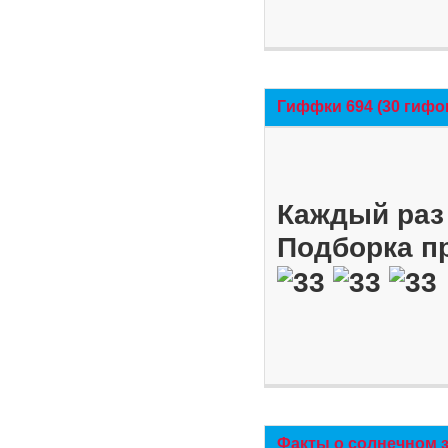
Гиффки 694 (30 гифо
Каждый раз 
Подборка п
Факты о солнечном 