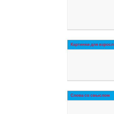
Картинки для взросл
Слова со смыслом