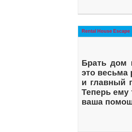
Rental House Escape
Брать дом 
это весьма
и главный 
Теперь ему 
ваша помощ