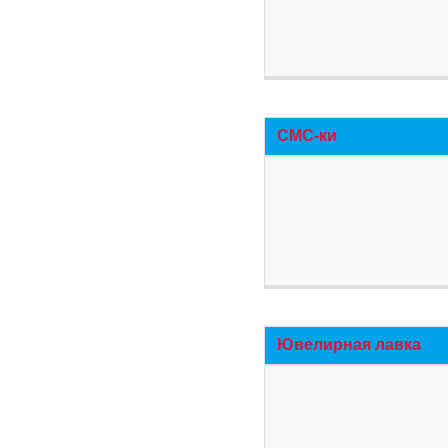
СМС-ки
Ювелирная лавка