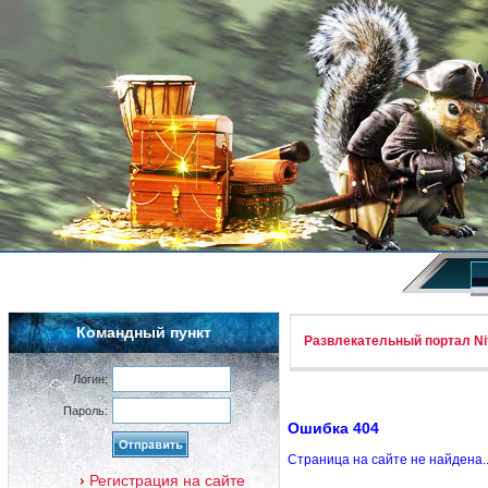
Командный пункт
Развлекательный портал Nif
Логин:
Пароль:
Ошибка 404
Страница на сайте не найдена.
Регистрация на сайте