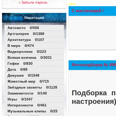
Забыли пароль
New!
С масленицей !
Навигация
Автомото 0/506
Артгалерея 0/1388
Архитектура 0/107
В мире 0/474
Видеоролики 0/223
Всякая всячина 0/3031
Гифки 0/830
Фотоподборка № 999 
Дата 0/89
Девушки 0/1548
Животный мир 0/715
Звёздные засветы 0/1128
Подборка п
Знаменитости 0/140
Игры 0/1047
настроения
Интересности 0/461
Музыкальные клипы 0/25