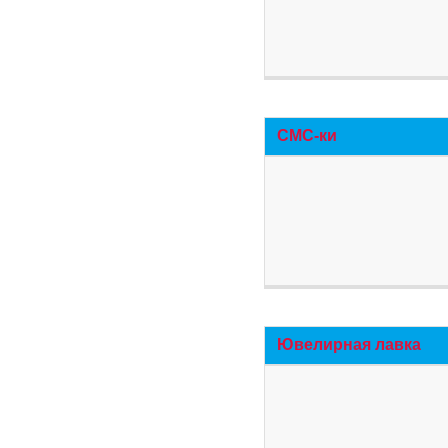
СМС-ки
Ювелирная лавка