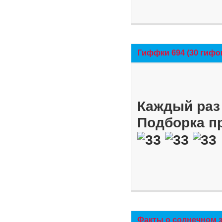
Гиффки 694 (30 гифо
Каждый раз 
Подборка п
Факты о солнечном 