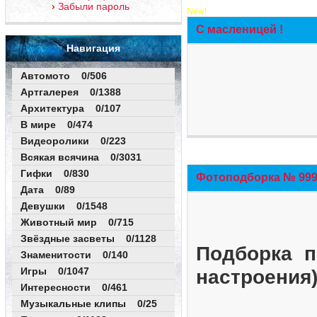
Забыли пароль
New!
С масленицей !
Навигация
Автомото 0/506
Артгалерея 0/1388
Архитектура 0/107
В мире 0/474
Видеоролики 0/223
Всякая всячина 0/3031
Гифки 0/830
Фотоподборка № 999 
Дата 0/89
Девушки 0/1548
Животный мир 0/715
Звёздные засветы 0/1128
Подборка п
Знаменитости 0/140
Игры 0/1047
настроения
Интересности 0/461
Музыкальные клипы 0/25