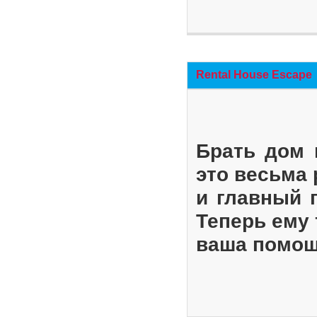
Rental House Escape
Брать дом 
это весьма
и главный 
Теперь ему 
ваша помощ