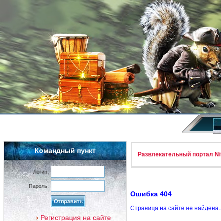
Командный пункт
Развлекательный портал Nif
Логин:
Пароль:
Ошибка 404
Страница на сайте не найдена.
Регистрация на сайте