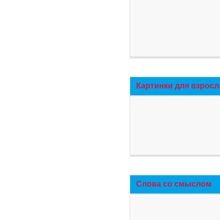
Картинки для взросл
Слова со смыслом