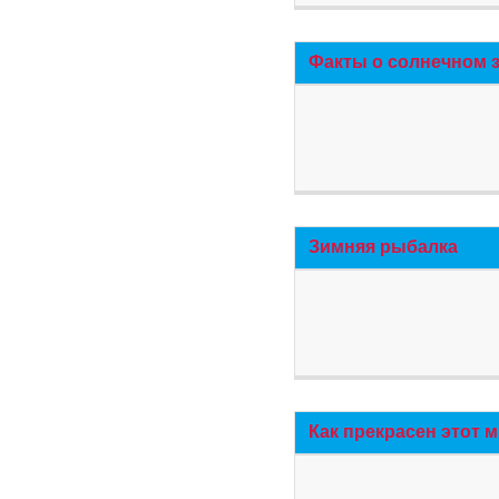
Факты о солнечном 
Зимняя рыбалка
Как прекрасен этот 