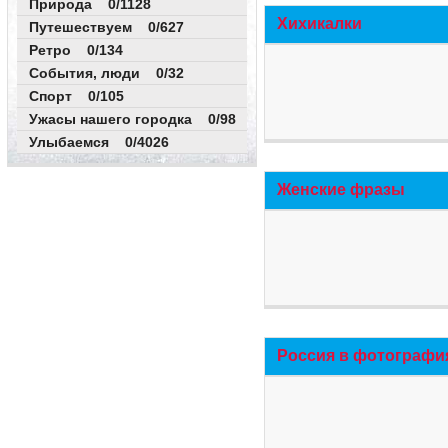
Природа 0/1128
Хихикалки
Путешествуем 0/627
Ретро 0/134
События, люди 0/32
Спорт 0/105
Ужасы нашего городка 0/98
Улыбаемся 0/4026
Женские фразы
Россия в фотографи