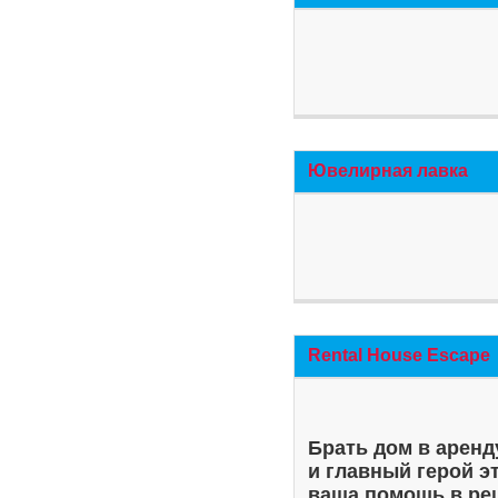
Ювелирная лавка
Rental House Escape
Брать дом в аренд
и главный герой э
ваша помощь в ре