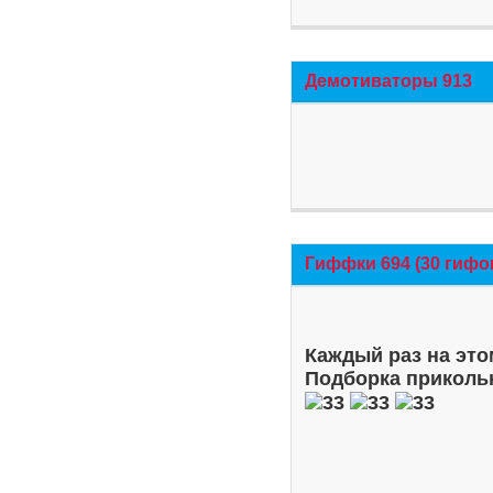
Демотиваторы 913
Гиффки 694 (30 гифо
Каждый раз на это
Подборка приколь