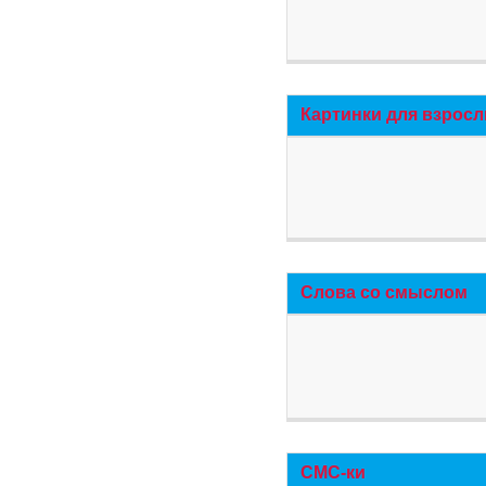
Картинки для взросл
Слова со смыслом
СМС-ки