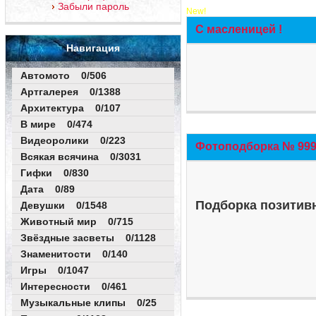
Забыли пароль
New!
С масленицей !
Навигация
Автомото 0/506
Артгалерея 0/1388
Архитектура 0/107
В мире 0/474
Видеоролики 0/223
Фотоподборка № 999 
Всякая всячина 0/3031
Гифки 0/830
Дата 0/89
Подборка позитивн
Девушки 0/1548
Животный мир 0/715
Звёздные засветы 0/1128
Знаменитости 0/140
Игры 0/1047
Интересности 0/461
Музыкальные клипы 0/25