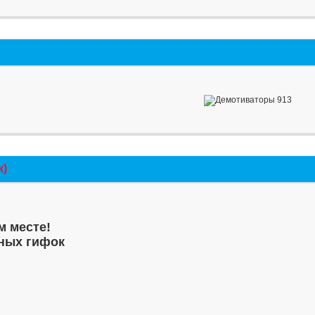
к)
м месте!
ных гифок