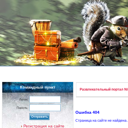
Командный пункт
Развлекательный портал Nif
Логин:
Пароль:
Ошибка 404
Страница на сайте не найдена.
Регистрация на сайте