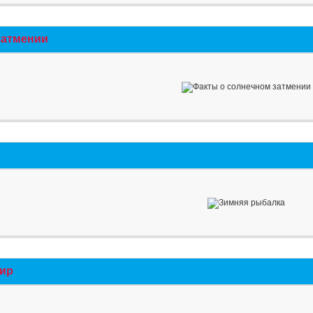
затмении
мир