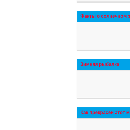
Факты о солнечном 
Зимняя рыбалка
Как прекрасен этот 