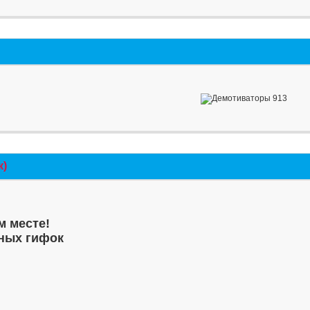
к)
м месте!
ных гифок