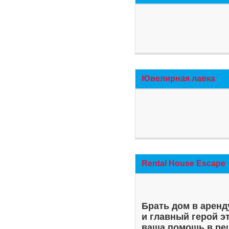
Ювелирная лавка
Rental House Escape
Брать дом в аренд
и главный герой э
ваша помощь в ре