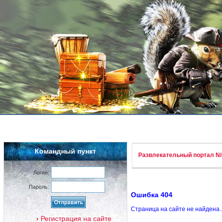
Командный пункт
Развлекательный портал Nif
Логин:
Пароль:
Ошибка 404
Страница на сайте не найдена.
Регистрация на сайте