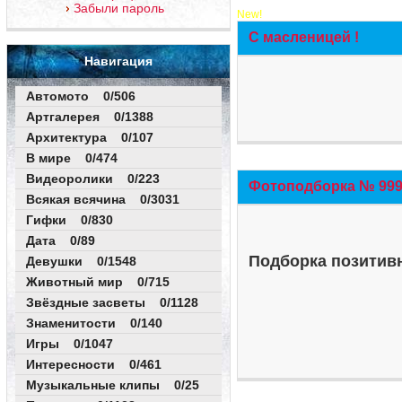
Забыли пароль
New!
С масленицей !
Навигация
Автомото 0/506
Артгалерея 0/1388
Архитектура 0/107
В мире 0/474
Видеоролики 0/223
Фотоподборка № 999 
Всякая всячина 0/3031
Гифки 0/830
Дата 0/89
Подборка позитивн
Девушки 0/1548
Животный мир 0/715
Звёздные засветы 0/1128
Знаменитости 0/140
Игры 0/1047
Интересности 0/461
Музыкальные клипы 0/25