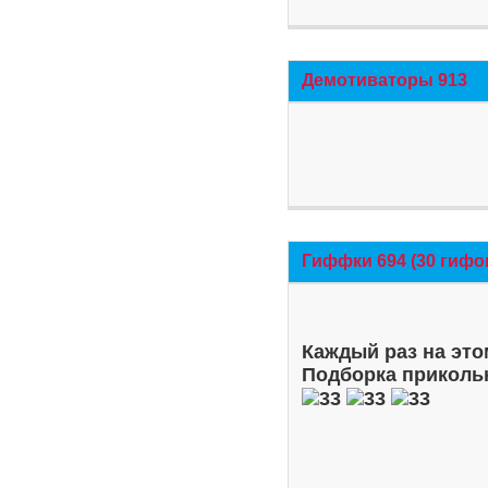
Демотиваторы 913
Гиффки 694 (30 гифо
Каждый раз на это
Подборка приколь