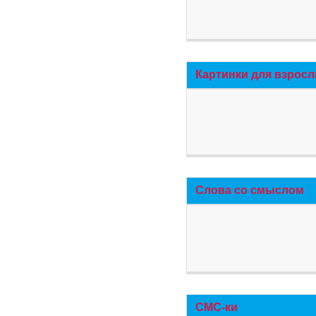
Картинки для взросл
Слова со смыслом
СМС-ки