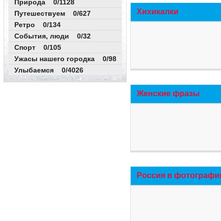
Природа 0/1128
Хихикалки
Путешествуем 0/627
Ретро 0/134
События, люди 0/32
Спорт 0/105
Ужасы нашего городка 0/98
Улыбаемся 0/4026
Женские фразы
Россия в фотографи