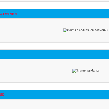
затмении
мир