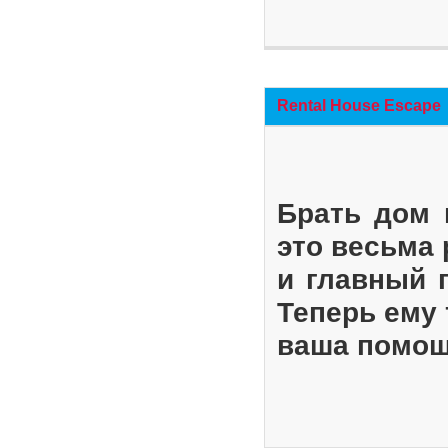
Rental House Escape
Брать дом 
это весьма
и главный 
Теперь ему 
ваша помощ