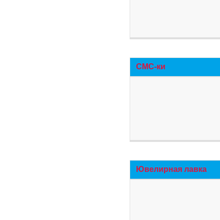
СМС-ки
Ювелирная лавка