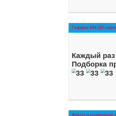
Гиффки 694 (30 гифо
Каждый раз 
Подборка п
Факты о солнечном 