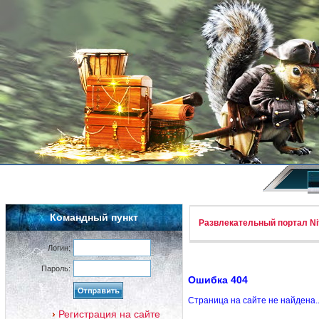
Командный пункт
Развлекательный портал Nif
Логин:
Пароль:
Ошибка 404
Страница на сайте не найдена.
Регистрация на сайте