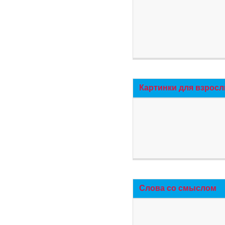
Картинки для взросл
Слова со смыслом