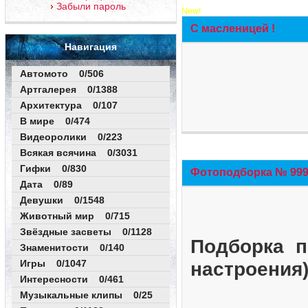
Забыли пароль
New!
С масленицей !
Навигация
Автомото 0/506
Артгалерея 0/1388
Архитектура 0/107
В мире 0/474
Видеоролики 0/223
Всякая всячина 0/3031
Гифки 0/830
Фотоподборка № 999 
Дата 0/89
Девушки 0/1548
Животный мир 0/715
Звёздные засветы 0/1128
Подборка п
Знаменитости 0/140
Игры 0/1047
настроения
Интересности 0/461
Музыкальные клипы 0/25