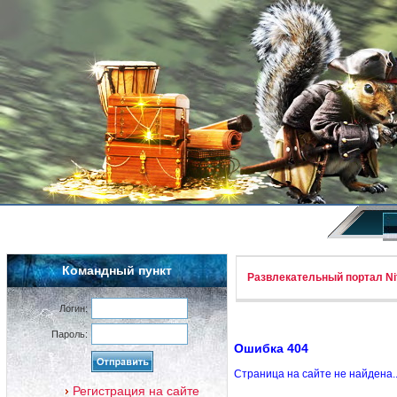
Командный пункт
Развлекательный портал Nif
Логин:
Пароль:
Ошибка 404
Страница на сайте не найдена.
Регистрация на сайте