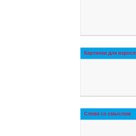
Картинки для взросл
Слова со смыслом