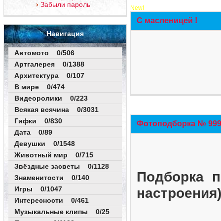
Забыли пароль
New!
С масленицей !
Навигация
Автомото 0/506
Артгалерея 0/1388
Архитектура 0/107
В мире 0/474
Видеоролики 0/223
Всякая всячина 0/3031
Гифки 0/830
Фотоподборка № 999 
Дата 0/89
Девушки 0/1548
Животный мир 0/715
Звёздные засветы 0/1128
Подборка п
Знаменитости 0/140
Игры 0/1047
настроения
Интересности 0/461
Музыкальные клипы 0/25