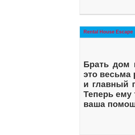
Rental House Escape
Брать дом 
это весьма
и главный 
Теперь ему 
ваша помощ