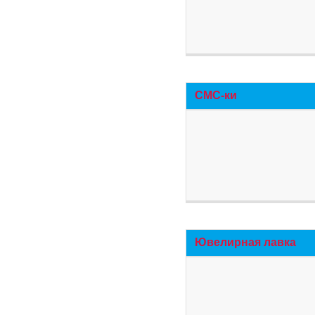
СМС-ки
Ювелирная лавка