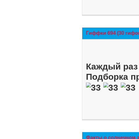
Гиффки 694 (30 гифо
Каждый раз 
Подборка п
Факты о солнечном 