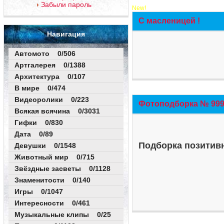
Забыли пароль
New!
С масленицей !
Навигация
Автомото 0/506
Артгалерея 0/1388
Архитектура 0/107
В мире 0/474
Видеоролики 0/223
Фотоподборка № 999 
Всякая всячина 0/3031
Гифки 0/830
Дата 0/89
Подборка позитивн
Девушки 0/1548
Животный мир 0/715
Звёздные засветы 0/1128
Знаменитости 0/140
Игры 0/1047
Интересности 0/461
Музыкальные клипы 0/25