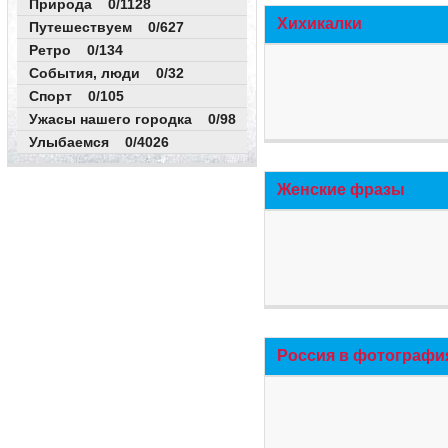
Природа 0/1128
Хихикалки
Путешествуем 0/627
Ретро 0/134
События, люди 0/32
Спорт 0/105
Ужасы нашего городка 0/98
Улыбаемся 0/4026
Женские фразы
Россия в фотографи