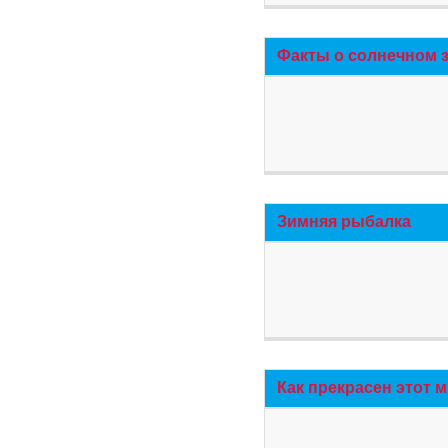
Факты о солнечном 
Зимняя рыбалка
Как прекрасен этот 