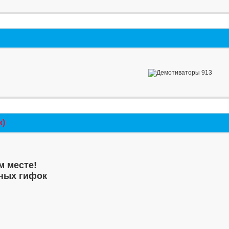
к)
м месте!
ных гифок