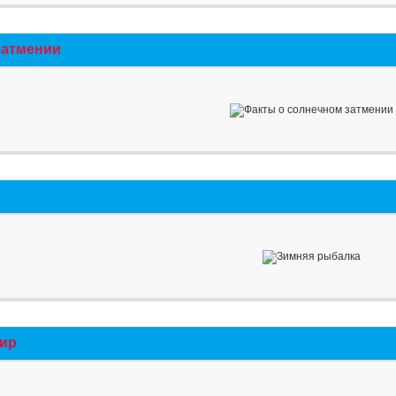
затмении
мир