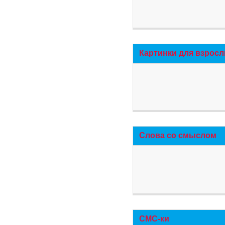
Картинки для взросл
Слова со смыслом
СМС-ки