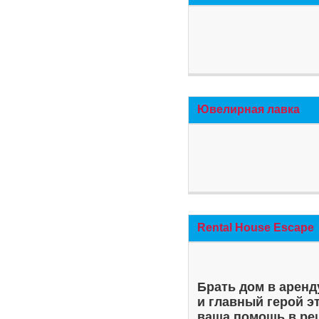
Ювелирная лавка
Rental House Escape
Брать дом в аренд
и главный герой э
ваша помощь в ре