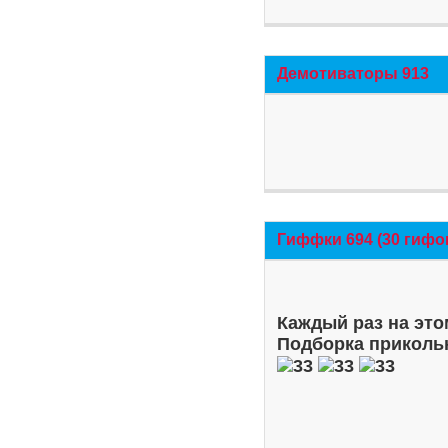
Демотиваторы 913
Гиффки 694 (30 гифо
Каждый раз на это
Подборка приколь