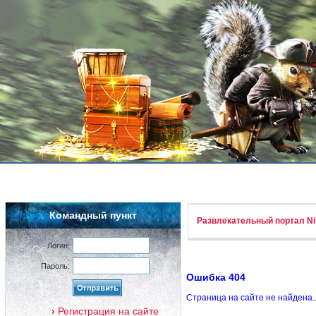
Командный пункт
Развлекательный портал Nif
Логин:
Пароль:
Ошибка 404
Страница на сайте не найдена.
Регистрация на сайте