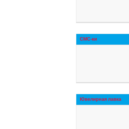
СМС-ки
Ювелирная лавка