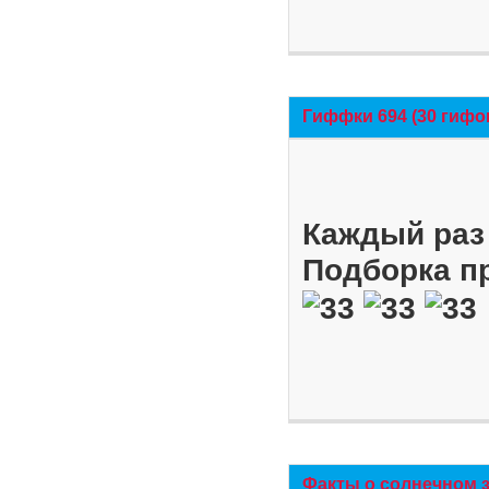
Гиффки 694 (30 гифо
Каждый раз 
Подборка п
Факты о солнечном 