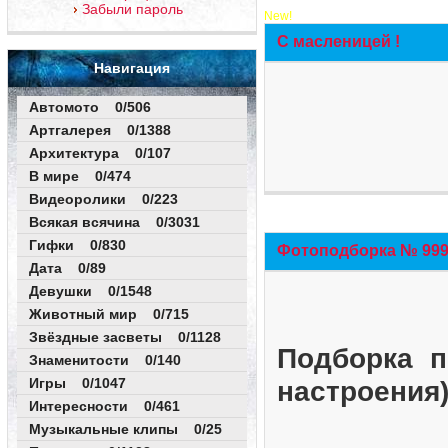
Забыли пароль
New!
С масленицей !
Навигация
Автомото 0/506
Артгалерея 0/1388
Архитектура 0/107
В мире 0/474
Видеоролики 0/223
Всякая всячина 0/3031
Гифки 0/830
Фотоподборка № 999 
Дата 0/89
Девушки 0/1548
Животный мир 0/715
Звёздные засветы 0/1128
Подборка п
Знаменитости 0/140
Игры 0/1047
настроения
Интересности 0/461
Музыкальные клипы 0/25