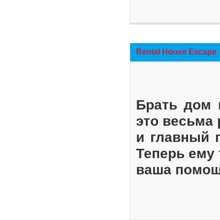
Rental House Escape
Брать дом 
это весьма
и главный 
Теперь ему 
ваша помощ