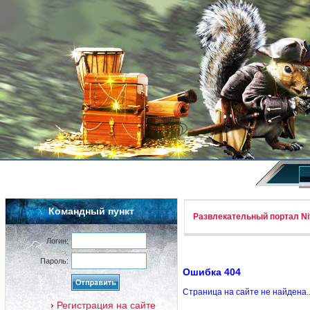
Командный пункт
Развлекательный портал Nif
Логин:
Пароль:
Ошибка 404
Страница на сайте не найдена.
Регистрация на сайте