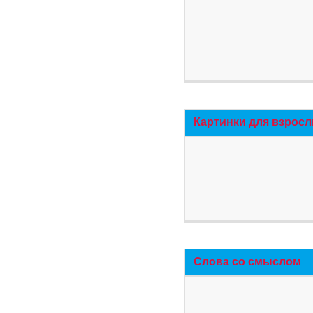
Картинки для взросл
Слова со смыслом