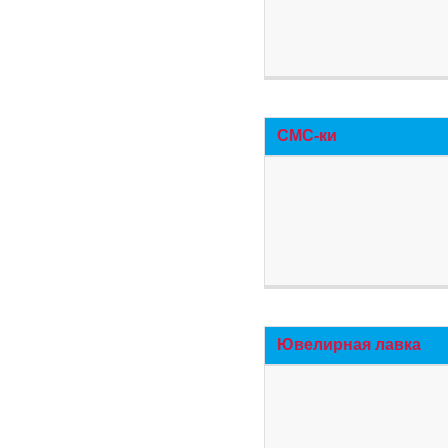
СМС-ки
Ювелирная лавка