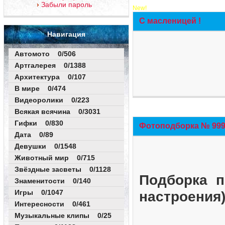
Забыли пароль
New!
С масленицей !
Навигация
Автомото 0/506
Артгалерея 0/1388
Архитектура 0/107
В мире 0/474
Видеоролики 0/223
Всякая всячина 0/3031
Гифки 0/830
Фотоподборка № 999 
Дата 0/89
Девушки 0/1548
Животный мир 0/715
Звёздные засветы 0/1128
Подборка п
Знаменитости 0/140
Игры 0/1047
настроения
Интересности 0/461
Музыкальные клипы 0/25