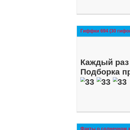
Гиффки 694 (30 гифо
Каждый раз 
Подборка п
Факты о солнечном 