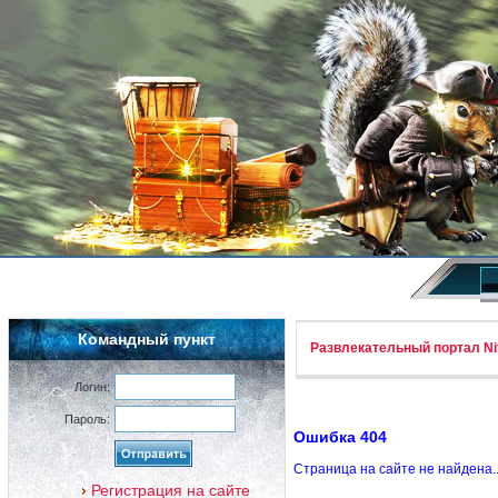
Командный пункт
Развлекательный портал Nif
Логин:
Пароль:
Ошибка 404
Страница на сайте не найдена.
Регистрация на сайте