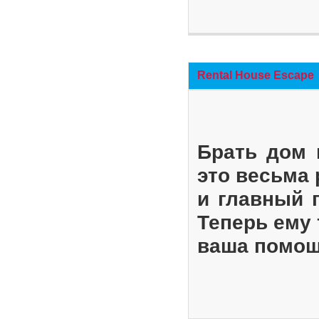
Rental House Escape
Брать дом 
это весьма
и главный 
Теперь ему 
ваша помощ