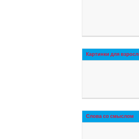
Картинки для взросл
Слова со смыслом