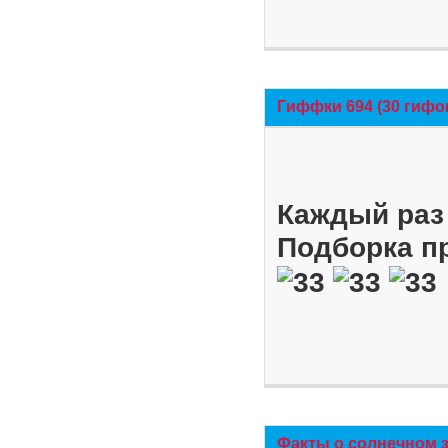
Гиффки 694 (30 гифо
Каждый раз 
Подборка п
Факты о солнечном 