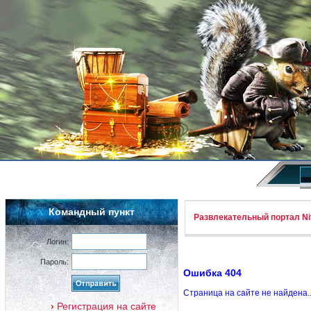
Командный пункт
Развлекательный портал Nif
Логин:
Пароль:
Ошибка 404
Страница на сайте не найдена.
Регистрация на сайте