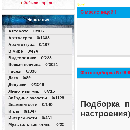
Забыли пароль
New!
С масленицей !
Навигация
Автомото 0/506
Артгалерея 0/1388
Архитектура 0/107
В мире 0/474
Видеоролики 0/223
Всякая всячина 0/3031
Гифки 0/830
Фотоподборка № 999 
Дата 0/89
Девушки 0/1548
Животный мир 0/715
Звёздные засветы 0/1128
Подборка п
Знаменитости 0/140
Игры 0/1047
настроения
Интересности 0/461
Музыкальные клипы 0/25