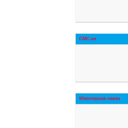
СМС-ки
Ювелирная лавка