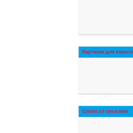
Картинки для взросл
Слова со смыслом