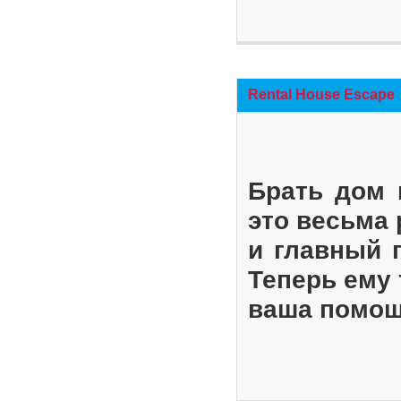
Rental House Escape
Брать дом 
это весьма
и главный 
Теперь ему 
ваша помощ