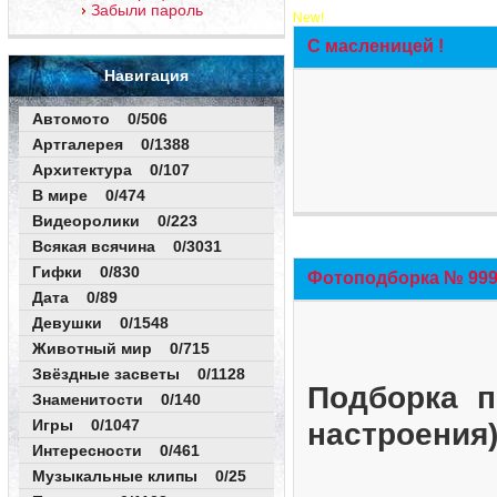
Забыли пароль
New!
С масленицей !
Навигация
Автомото 0/506
Артгалерея 0/1388
Архитектура 0/107
В мире 0/474
Видеоролики 0/223
Всякая всячина 0/3031
Гифки 0/830
Фотоподборка № 999 
Дата 0/89
Девушки 0/1548
Животный мир 0/715
Звёздные засветы 0/1128
Подборка п
Знаменитости 0/140
Игры 0/1047
настроения
Интересности 0/461
Музыкальные клипы 0/25