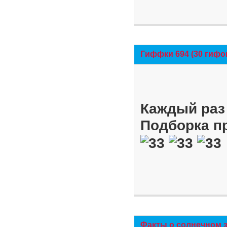
Гиффки 694 (30 гифо
Каждый раз 
Подборка п
Факты о солнечном 