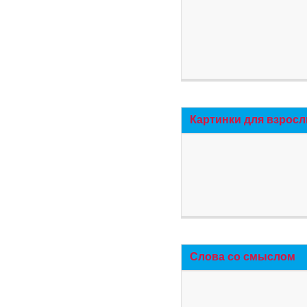
Картинки для взросл
Слова со смыслом