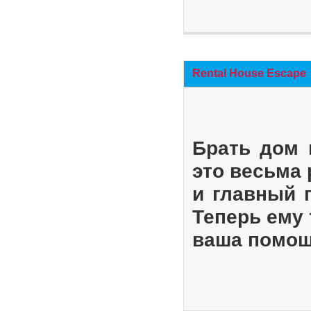
Rental House Escape
Брать дом 
это весьма
и главный 
Теперь ему 
ваша помощ