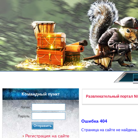
Командный пункт
Развлекательный портал Nif
Логин:
Пароль:
Ошибка 404
Страница на сайте не найдена.
Регистрация на сайте