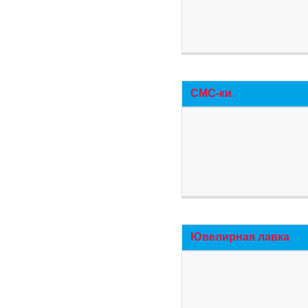
СМС-ки
Ювелирная лавка