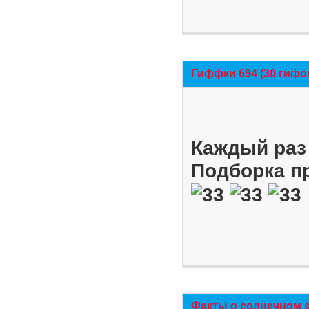
Гиффки 694 (30 гифо
Каждый раз 
Подборка п
Факты о солнечном 