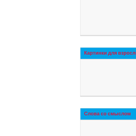
Картинки для взросл
Слова со смыслом