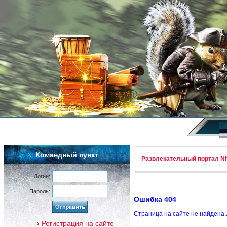
Командный пункт
Развлекательный портал Nif
Логин:
Пароль:
Ошибка 404
Страница на сайте не найдена.
Регистрация на сайте