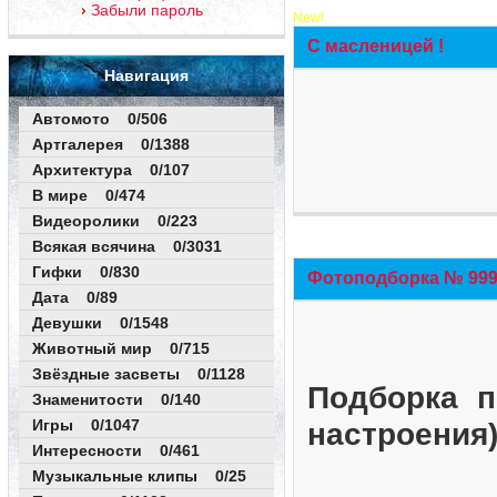
Забыли пароль
New!
С масленицей !
Навигация
Автомото 0/506
Артгалерея 0/1388
Архитектура 0/107
В мире 0/474
Видеоролики 0/223
Всякая всячина 0/3031
Гифки 0/830
Фотоподборка № 999 
Дата 0/89
Девушки 0/1548
Животный мир 0/715
Звёздные засветы 0/1128
Подборка п
Знаменитости 0/140
Игры 0/1047
настроения
Интересности 0/461
Музыкальные клипы 0/25