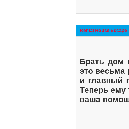
Rental House Escape
Брать дом 
это весьма
и главный 
Теперь ему 
ваша помощ