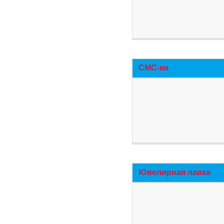
СМС-ки
Ювелирная лавка