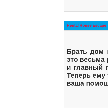
Rental House Escape
Брать дом 
это весьма
и главный 
Теперь ему 
ваша помощ