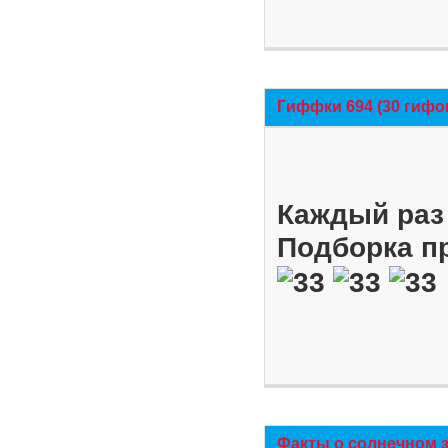
Гиффки 694 (30 гифо
Каждый раз 
Подборка п
Факты о солнечном 