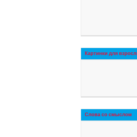
Картинки для взросл
Слова со смыслом