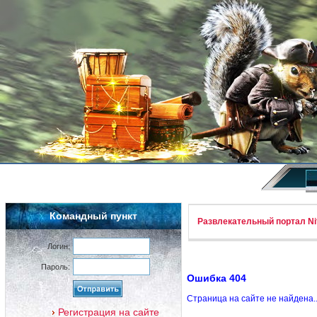
Командный пункт
Развлекательный портал Nif
Логин:
Пароль:
Ошибка 404
Страница на сайте не найдена.
Регистрация на сайте