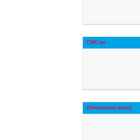
СМС-ки
Ювелирная лавка