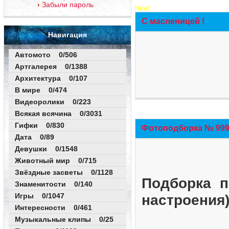
Забыли пароль
New!
С масленицей !
Навигация
Автомото 0/506
Артгалерея 0/1388
Архитектура 0/107
В мире 0/474
Видеоролики 0/223
Всякая всячина 0/3031
Гифки 0/830
Фотоподборка № 999 
Дата 0/89
Девушки 0/1548
Животный мир 0/715
Звёздные засветы 0/1128
Подборка п
Знаменитости 0/140
Игры 0/1047
настроения
Интересности 0/461
Музыкальные клипы 0/25