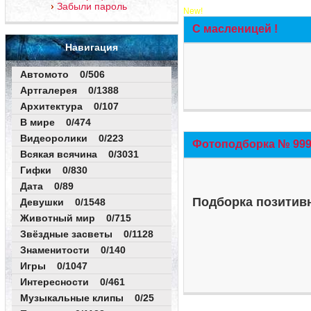
Забыли пароль
New!
С масленицей !
Навигация
Автомото 0/506
Артгалерея 0/1388
Архитектура 0/107
В мире 0/474
Видеоролики 0/223
Фотоподборка № 999 
Всякая всячина 0/3031
Гифки 0/830
Дата 0/89
Подборка позитивн
Девушки 0/1548
Животный мир 0/715
Звёздные засветы 0/1128
Знаменитости 0/140
Игры 0/1047
Интересности 0/461
Музыкальные клипы 0/25