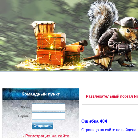
Командный пункт
Развлекательный портал Nif
Логин:
Пароль:
Ошибка 404
Страница на сайте не найдена.
Регистрация на сайте