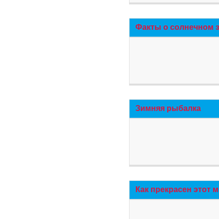
Факты о солнечном 
Зимняя рыбалка
Как прекрасен этот 