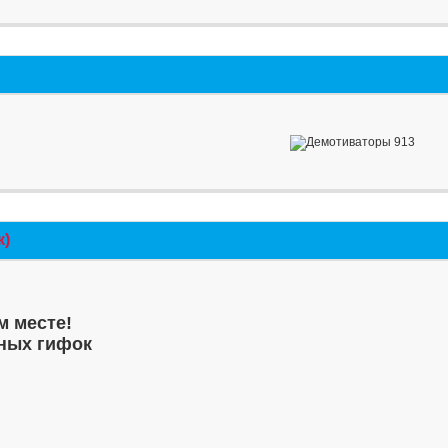
к)
м месте!
ных гифок