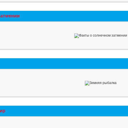
затмении
мир