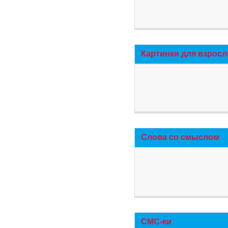
Картинки для взросл
Слова со смыслом
СМС-ки