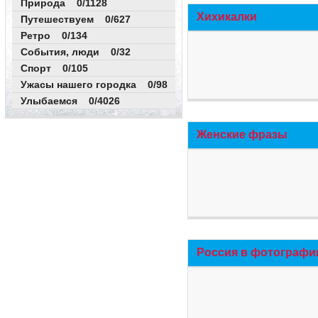
Природа 0/1128
Хихикалки
Путешествуем 0/627
Ретро 0/134
События, люди 0/32
Спорт 0/105
Ужасы нашего городка 0/98
Улыбаемся 0/4026
Женские фразы
Россия в фотографи