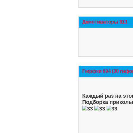
Демотиваторы 913
Гиффки 694 (30 гифо
Каждый раз на это
Подборка приколь