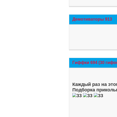
Демотиваторы 913
Гиффки 694 (30 гифо
Каждый раз на это
Подборка приколь