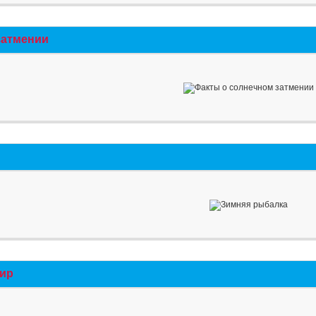
затмении
мир