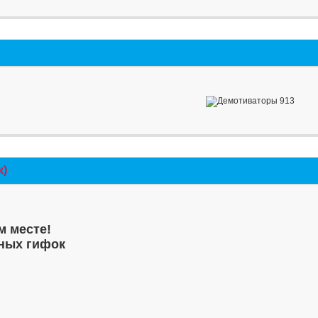
к)
м месте!
ных гифок