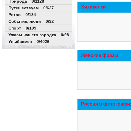
Природа 0/1128
Хихикалки
Путешествуем 0/627
Ретро 0/134
События, люди 0/32
Спорт 0/105
Ужасы нашего городка 0/98
Улыбаемся 0/4026
Женские фразы
Россия в фотографи