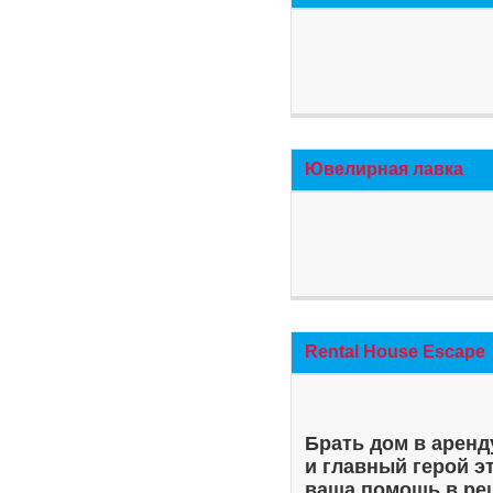
Ювелирная лавка
Rental House Escape
Брать дом в аренд
и главный герой э
ваша помощь в ре