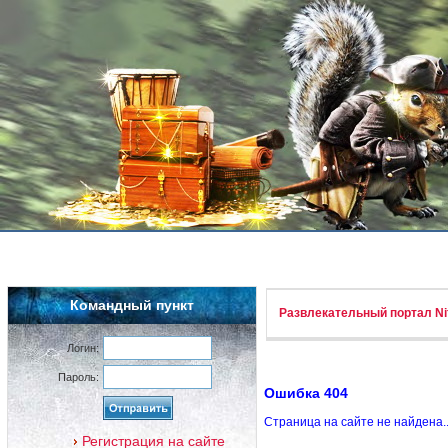
Командный пункт
Развлекательный портал Nif
Логин:
Пароль:
Ошибка 404
Страница на сайте не найдена.
Регистрация на сайте