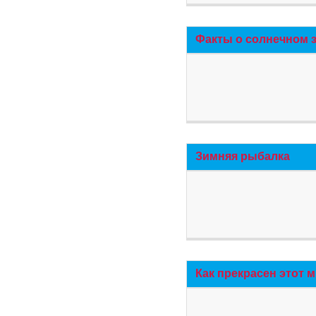
Факты о солнечном 
Зимняя рыбалка
Как прекрасен этот 