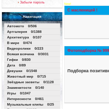
Забыли пароль
New!
С масленицей !
Навигация
Автомото 0/506
Артгалерея 0/1388
Архитектура 0/107
В мире 0/474
Видеоролики 0/223
Фотоподборка № 999 
Всякая всячина 0/3031
Гифки 0/830
Дата 0/89
Подборка позитивн
Девушки 0/1548
Животный мир 0/715
Звёздные засветы 0/1128
Знаменитости 0/140
Игры 0/1047
Интересности 0/461
Музыкальные клипы 0/25