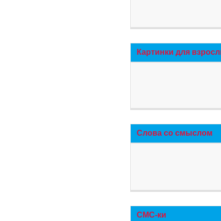
Картинки для взросл
Слова со смыслом
СМС-ки