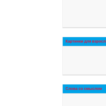
Картинки для взросл
Слова со смыслом