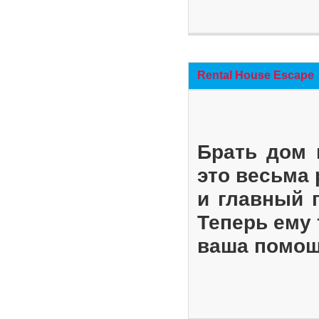
Rental House Escape
Брать дом 
это весьма
и главный 
Теперь ему 
ваша помощ