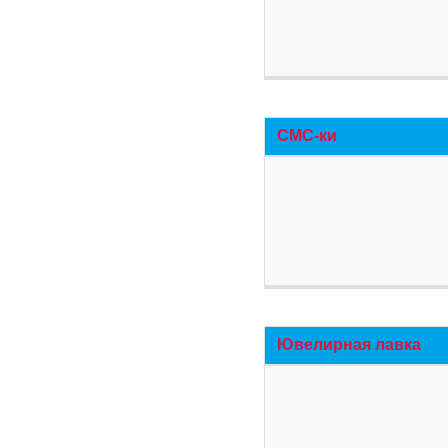
СМС-ки
Ювелирная лавка