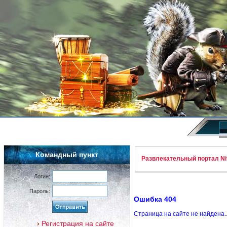
Командный пункт
Развлекательный портал Nif
Логин:
Пароль:
Ошибка 404
Страница на сайте не найдена.
Регистрация на сайте