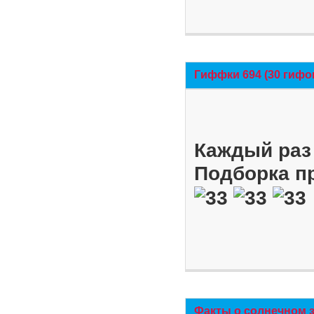
Гиффки 694 (30 гифо
Каждый раз 
Подборка п
Факты о солнечном 