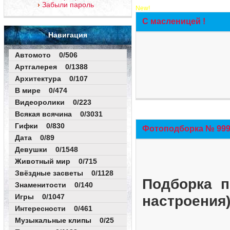
Забыли пароль
New!
С масленицей !
Навигация
Автомото 0/506
Артгалерея 0/1388
Архитектура 0/107
В мире 0/474
Видеоролики 0/223
Всякая всячина 0/3031
Гифки 0/830
Фотоподборка № 999 
Дата 0/89
Девушки 0/1548
Животный мир 0/715
Звёздные засветы 0/1128
Подборка п
Знаменитости 0/140
Игры 0/1047
настроения
Интересности 0/461
Музыкальные клипы 0/25