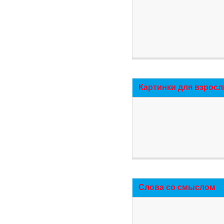
Картинки для взросл
Слова со смыслом