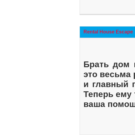
Rental House Escape
Брать дом 
это весьма
и главный 
Теперь ему 
ваша помощ