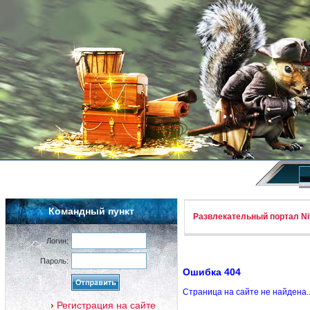
Командный пункт
Развлекательный портал Nif
Логин:
Пароль:
Ошибка 404
Страница на сайте не найдена.
Регистрация на сайте