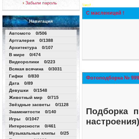
Забыли пароль
New!
С масленицей !
Навигация
Автомото 0/506
Артгалерея 0/1388
Архитектура 0/107
В мире 0/474
Видеоролики 0/223
Всякая всячина 0/3031
Гифки 0/830
Фотоподборка № 999 
Дата 0/89
Девушки 0/1548
Животный мир 0/715
Звёздные засветы 0/1128
Подборка п
Знаменитости 0/140
Игры 0/1047
настроения
Интересности 0/461
Музыкальные клипы 0/25