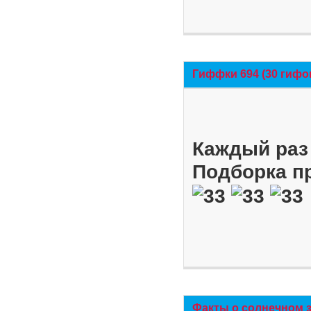
Гиффки 694 (30 гифо
Каждый раз 
Подборка п
Факты о солнечном 