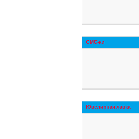
СМС-ки
Ювелирная лавка