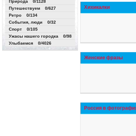
Природа 0/1128
Хихикалки
Путешествуем 0/627
Ретро 0/134
События, люди 0/32
Спорт 0/105
Ужасы нашего городка 0/98
Улыбаемся 0/4026
Женские фразы
Россия в фотографи