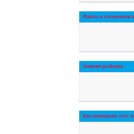
Факты о солнечном 
Зимняя рыбалка
Как прекрасен этот 