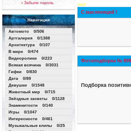
Забыли пароль
New!
С масленицей !
Навигация
Автомото 0/506
Артгалерея 0/1388
Архитектура 0/107
В мире 0/474
Видеоролики 0/223
Фотоподборка № 999 
Всякая всячина 0/3031
Гифки 0/830
Дата 0/89
Подборка позитивн
Девушки 0/1548
Животный мир 0/715
Звёздные засветы 0/1128
Знаменитости 0/140
Игры 0/1047
Интересности 0/461
Музыкальные клипы 0/25