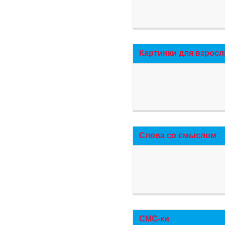
Картинки для взросл
Слова со смыслом
СМС-ки