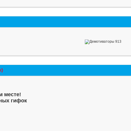
к)
м месте!
ных гифок