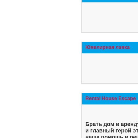
Ювелирная лавка
Rental House Escape
Брать дом в аренд
и главный герой э
ваша помощь в ре