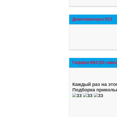
Демотиваторы 913
Гиффки 694 (30 гифо
Каждый раз на это
Подборка приколь