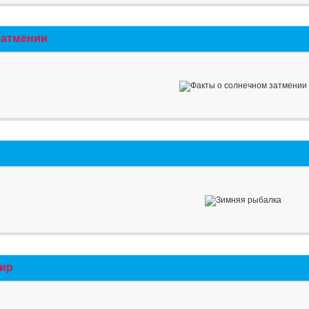
затмении
мир