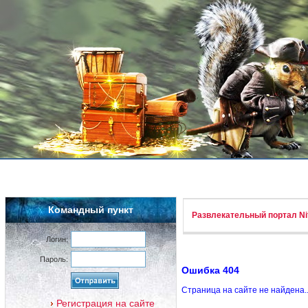
Командный пункт
Развлекательный портал Nif
Логин:
Пароль:
Ошибка 404
Страница на сайте не найдена.
Регистрация на сайте