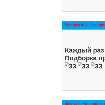
Гиффки 694 (30 гифо
Каждый раз 
Подборка п
Факты о солнечном 