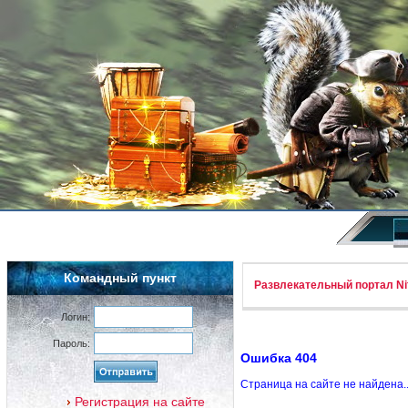
Командный пункт
Развлекательный портал Nif
Логин:
Пароль:
Ошибка 404
Страница на сайте не найдена.
Регистрация на сайте