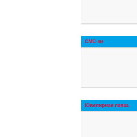
СМС-ки
Ювелирная лавка