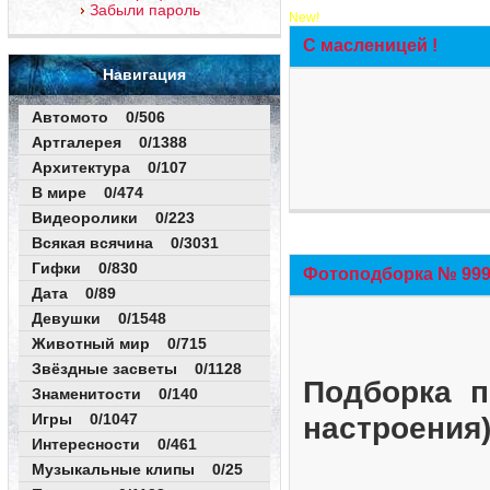
Забыли пароль
New!
С масленицей !
Навигация
Автомото 0/506
Артгалерея 0/1388
Архитектура 0/107
В мире 0/474
Видеоролики 0/223
Всякая всячина 0/3031
Гифки 0/830
Фотоподборка № 999 
Дата 0/89
Девушки 0/1548
Животный мир 0/715
Звёздные засветы 0/1128
Подборка п
Знаменитости 0/140
Игры 0/1047
настроения
Интересности 0/461
Музыкальные клипы 0/25