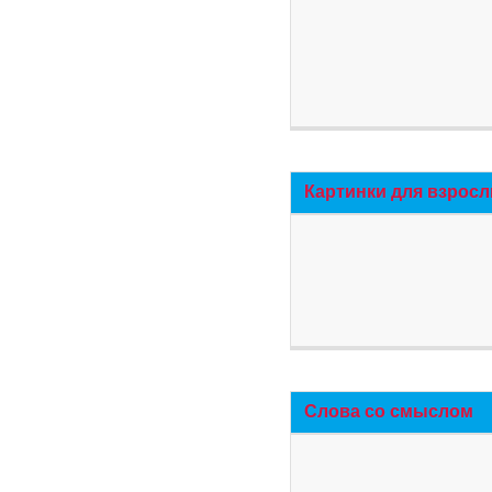
Картинки для взросл
Слова со смыслом