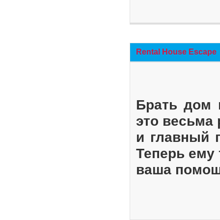
Rental House Escape
Брать дом 
это весьма
и главный 
Теперь ему 
ваша помощ