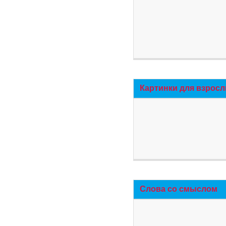
Картинки для взросл
Слова со смыслом