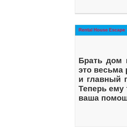
Rental House Escape
Брать дом 
это весьма
и главный 
Теперь ему 
ваша помощ