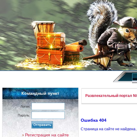
Командный пункт
Развлекательный портал Nif
Логин:
Пароль:
Ошибка 404
Страница на сайте не найдена.
Регистрация на сайте