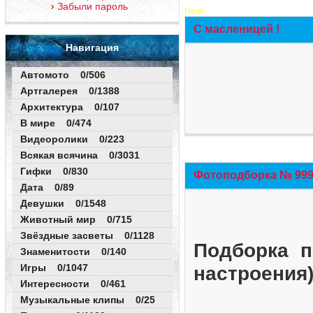
Забыли пароль
New!
С масленицей !
Навигация
Автомото 0/506
Артгалерея 0/1388
Архитектура 0/107
В мире 0/474
Видеоролики 0/223
Всякая всячина 0/3031
Гифки 0/830
Фотоподборка № 999 
Дата 0/89
Девушки 0/1548
Животный мир 0/715
Звёздные засветы 0/1128
Подборка п
Знаменитости 0/140
Игры 0/1047
настроения
Интересности 0/461
Музыкальные клипы 0/25