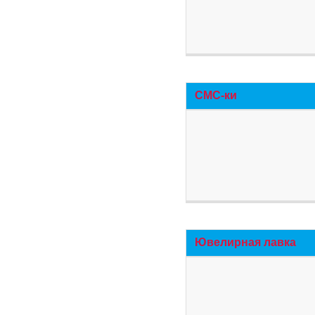
СМС-ки
Ювелирная лавка