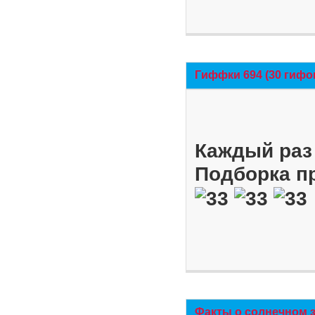
Гиффки 694 (30 гифо
Каждый раз 
Подборка п
Факты о солнечном 