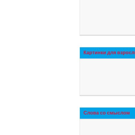
Картинки для взросл
Слова со смыслом