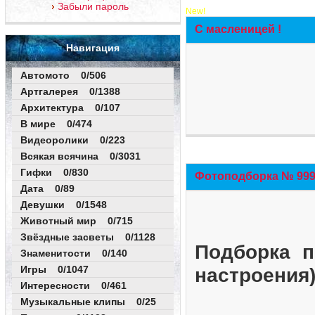
Забыли пароль
New!
С масленицей !
Навигация
Автомото 0/506
Артгалерея 0/1388
Архитектура 0/107
В мире 0/474
Видеоролики 0/223
Всякая всячина 0/3031
Гифки 0/830
Фотоподборка № 999 
Дата 0/89
Девушки 0/1548
Животный мир 0/715
Звёздные засветы 0/1128
Подборка п
Знаменитости 0/140
Игры 0/1047
настроения
Интересности 0/461
Музыкальные клипы 0/25