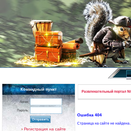
Командный пункт
Развлекательный портал Nif
Логин:
Пароль:
Ошибка 404
Страница на сайте не найдена.
Регистрация на сайте