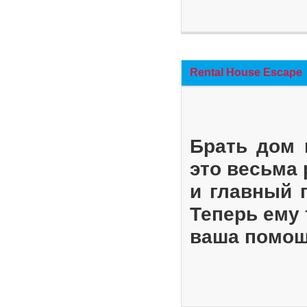
Rental House Escape
Брать дом 
это весьма
и главный 
Теперь ему 
ваша помощ