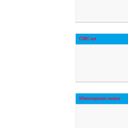
СМС-ки
Ювелирная лавка