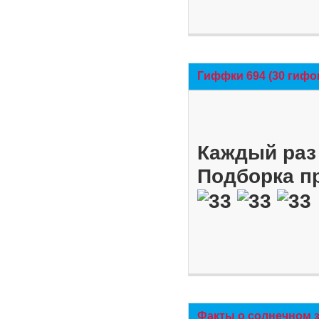
Гиффки 694 (30 гифо
Каждый раз 
Подборка п
Факты о солнечном 