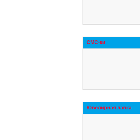
СМС-ки
Ювелирная лавка