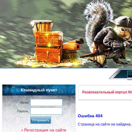
Командный пункт
Развлекательный портал Nif
Логин:
Пароль:
Ошибка 404
Страница на сайте не найдена.
Регистрация на сайте