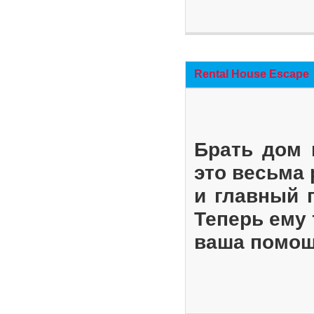
Rental House Escape
Брать дом 
это весьма
и главный 
Теперь ему 
ваша помощ