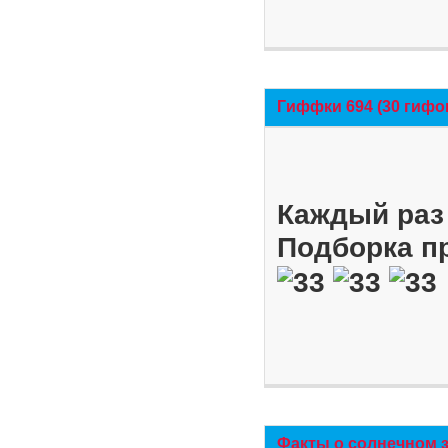
Гиффки 694 (30 гифо
Каждый раз 
Подборка п
Факты о солнечном 