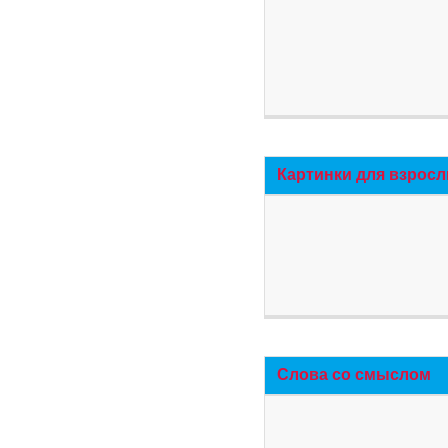
Картинки для взросл
Слова со смыслом