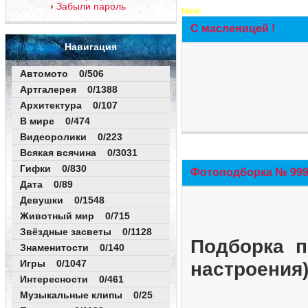
Забыли пароль
New!
С масленицей !
Навигация
Автомото 0/506
Артгалерея 0/1388
Архитектура 0/107
В мире 0/474
Видеоролики 0/223
Всякая всячина 0/3031
Гифки 0/830
Фотоподборка № 999 
Дата 0/89
Девушки 0/1548
Животный мир 0/715
Звёздные засветы 0/1128
Подборка п
Знаменитости 0/140
Игры 0/1047
настроения
Интересности 0/461
Музыкальные клипы 0/25