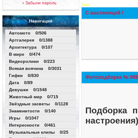
Забыли пароль
New!
С масленицей !
Навигация
Автомото 0/506
Артгалерея 0/1388
Архитектура 0/107
В мире 0/474
Видеоролики 0/223
Всякая всячина 0/3031
Гифки 0/830
Фотоподборка № 999 
Дата 0/89
Девушки 0/1548
Животный мир 0/715
Звёздные засветы 0/1128
Подборка п
Знаменитости 0/140
Игры 0/1047
настроения
Интересности 0/461
Музыкальные клипы 0/25