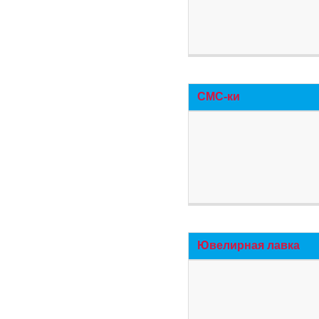
СМС-ки
Ювелирная лавка