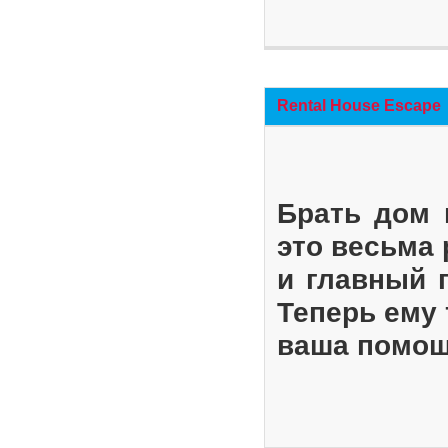
Rental House Escape
Брать дом 
это весьма
и главный 
Теперь ему 
ваша помощ