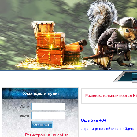
Командный пункт
Развлекательный портал Nif
Логин:
Пароль:
Ошибка 404
Страница на сайте не найдена.
Регистрация на сайте