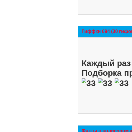
Гиффки 694 (30 гифо
Каждый раз 
Подборка п
Факты о солнечном 