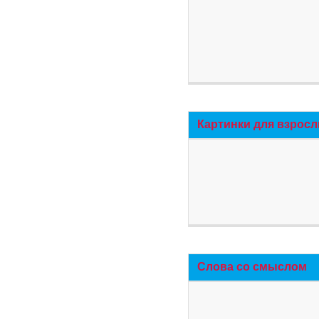
Картинки для взросл
Слова со смыслом