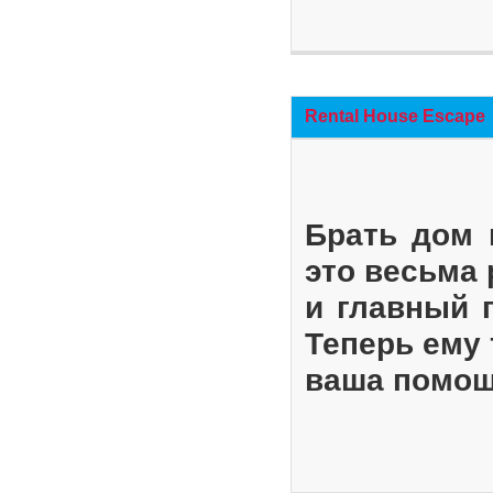
Rental House Escape
Брать дом 
это весьма
и главный 
Теперь ему 
ваша помощ