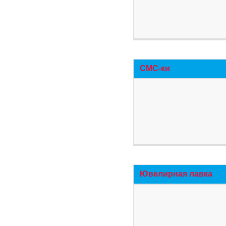
СМС-ки
Ювелирная лавка