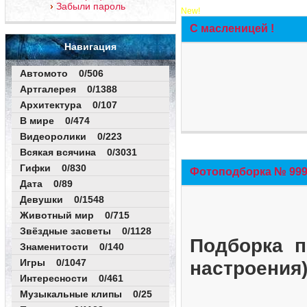
Забыли пароль
New!
С масленицей !
Навигация
Автомото 0/506
Артгалерея 0/1388
Архитектура 0/107
В мире 0/474
Видеоролики 0/223
Всякая всячина 0/3031
Гифки 0/830
Фотоподборка № 999 
Дата 0/89
Девушки 0/1548
Животный мир 0/715
Звёздные засветы 0/1128
Подборка п
Знаменитости 0/140
Игры 0/1047
настроения
Интересности 0/461
Музыкальные клипы 0/25