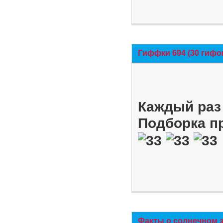
Гиффки 694 (30 гифо
Каждый раз 
Подборка п
Факты о солнечном 