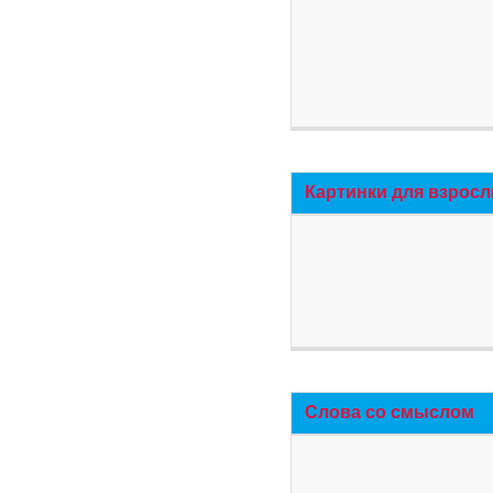
Картинки для взросл
Слова со смыслом