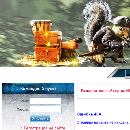
Командный пункт
Развлекательный портал Nif
Логин:
Пароль:
Ошибка 404
Страница на сайте не найдена.
Регистрация на сайте