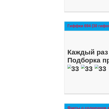
Гиффки 694 (30 гифо
Каждый раз 
Подборка п
Факты о солнечном 