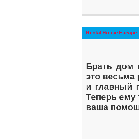
Rental House Escape
Брать дом 
это весьма
и главный 
Теперь ему 
ваша помощ