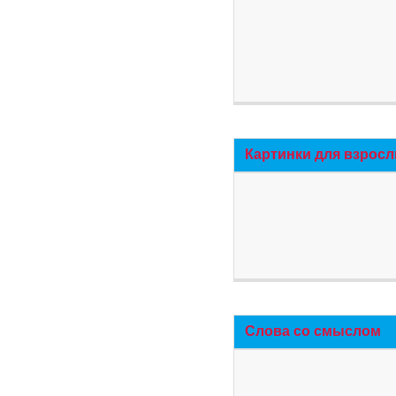
Картинки для взросл
Слова со смыслом