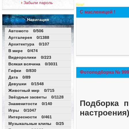
Забыли пароль
New!
С масленицей !
Навигация
Автомото 0/506
Артгалерея 0/1388
Архитектура 0/107
В мире 0/474
Видеоролики 0/223
Всякая всячина 0/3031
Гифки 0/830
Фотоподборка № 999 
Дата 0/89
Девушки 0/1548
Животный мир 0/715
Звёздные засветы 0/1128
Подборка п
Знаменитости 0/140
Игры 0/1047
настроения
Интересности 0/461
Музыкальные клипы 0/25