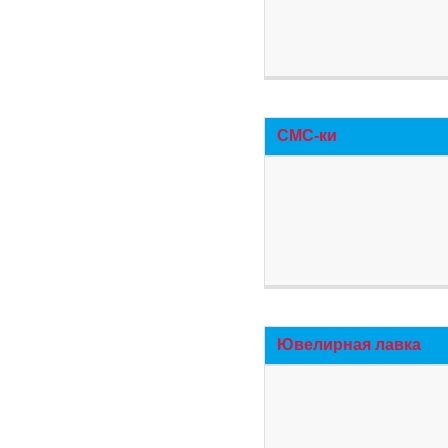
СМС-ки
Ювелирная лавка