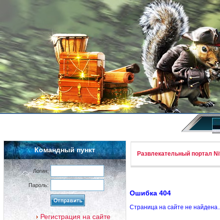
Командный пункт
Развлекательный портал Nif
Логин:
Пароль:
Ошибка 404
Страница на сайте не найдена.
Регистрация на сайте