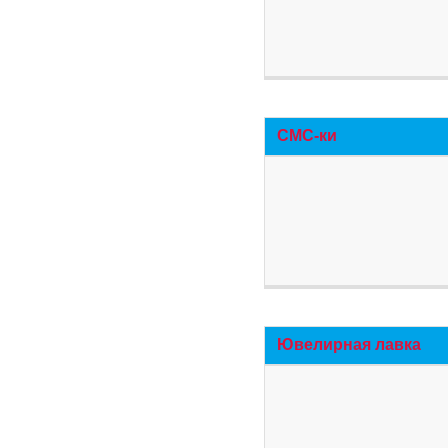
СМС-ки
Ювелирная лавка