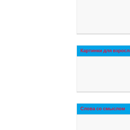
Картинки для взросл
Слова со смыслом