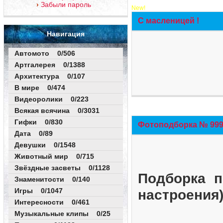
Забыли пароль
New!
С масленицей !
Навигация
Автомото 0/506
Артгалерея 0/1388
Архитектура 0/107
В мире 0/474
Видеоролики 0/223
Всякая всячина 0/3031
Гифки 0/830
Фотоподборка № 999 
Дата 0/89
Девушки 0/1548
Животный мир 0/715
Звёздные засветы 0/1128
Подборка п
Знаменитости 0/140
Игры 0/1047
настроения
Интересности 0/461
Музыкальные клипы 0/25