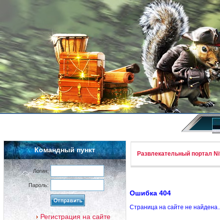
Командный пункт
Развлекательный портал Nif
Логин:
Пароль:
Ошибка 404
Страница на сайте не найдена.
Регистрация на сайте