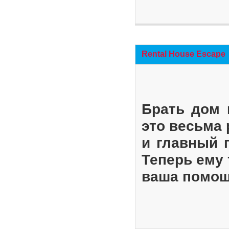
Rental House Escape
Брать дом 
это весьма
и главный 
Теперь ему 
ваша помощ