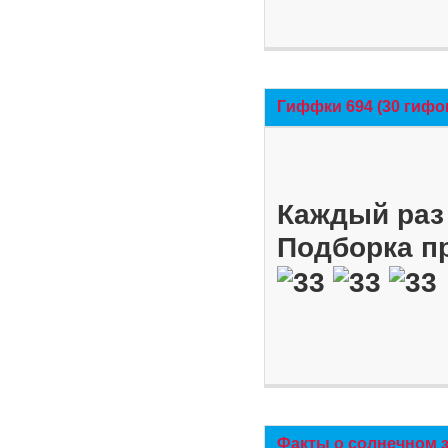
Гиффки 694 (30 гифо
Каждый раз 
Подборка п
Факты о солнечном 