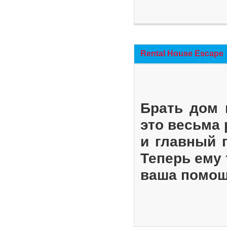
Rental House Escape
Брать дом 
это весьма
и главный 
Теперь ему 
ваша помощ