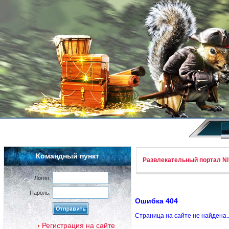
Командный пункт
Развлекательный портал Nif
Логин:
Пароль:
Ошибка 404
Страница на сайте не найдена.
Регистрация на сайте