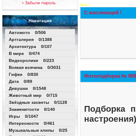
Забыли пароль
New!
С масленицей !
Навигация
Автомото 0/506
Артгалерея 0/1388
Архитектура 0/107
В мире 0/474
Видеоролики 0/223
Всякая всячина 0/3031
Гифки 0/830
Фотоподборка № 999 
Дата 0/89
Девушки 0/1548
Животный мир 0/715
Звёздные засветы 0/1128
Подборка п
Знаменитости 0/140
Игры 0/1047
настроения
Интересности 0/461
Музыкальные клипы 0/25