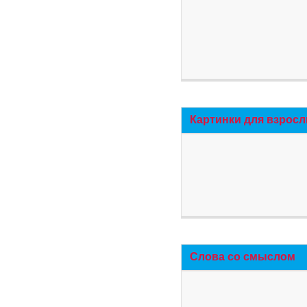
Картинки для взросл
Слова со смыслом