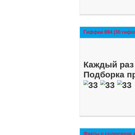
Гиффки 694 (30 гифо
Каждый раз 
Подборка п
Факты о солнечном 