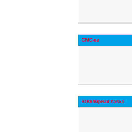
СМС-ки
Ювелирная лавка