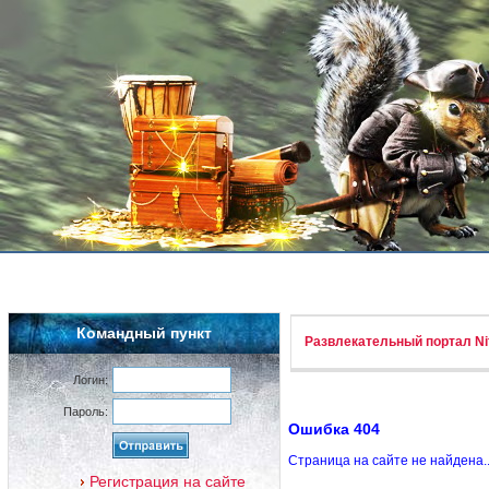
Командный пункт
Развлекательный портал Nif
Логин:
Пароль:
Ошибка 404
Страница на сайте не найдена.
Регистрация на сайте