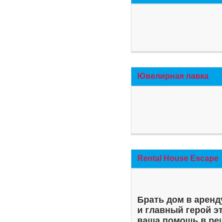
Ювелирная лавка
Rental House Escape
Брать дом в аренд
и главный герой э
ваша помощь в ре