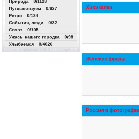
Природа 0/1128
Хихикалки
Путешествуем 0/627
Ретро 0/134
События, люди 0/32
Спорт 0/105
Ужасы нашего городка 0/98
Улыбаемся 0/4026
Женские фразы
Россия в фотографи