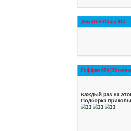
Демотиваторы 913
Гиффки 694 (30 гифо
Каждый раз на это
Подборка приколь