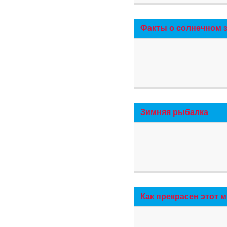
Факты о солнечном 
Зимняя рыбалка
Как прекрасен этот 