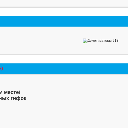
к)
м месте!
ных гифок