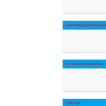
Картинки для взросл
Слова со смыслом
СМС-ки