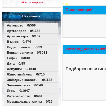
Забыли пароль
New!
С масленицей !
Навигация
Автомото 0/506
Артгалерея 0/1388
Архитектура 0/107
В мире 0/474
Видеоролики 0/223
Фотоподборка № 999 
Всякая всячина 0/3031
Гифки 0/830
Дата 0/89
Подборка позитивн
Девушки 0/1548
Животный мир 0/715
Звёздные засветы 0/1128
Знаменитости 0/140
Игры 0/1047
Интересности 0/461
Музыкальные клипы 0/25