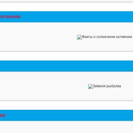
затмении
мир