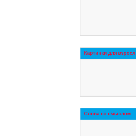
Картинки для взросл
Слова со смыслом