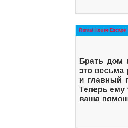
Rental House Escape
Брать дом 
это весьма
и главный 
Теперь ему 
ваша помощ