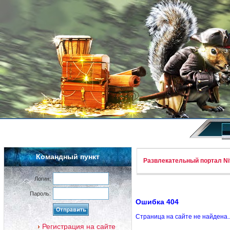
Командный пункт
Развлекательный портал Nif
Логин:
Пароль:
Ошибка 404
Страница на сайте не найдена.
Регистрация на сайте