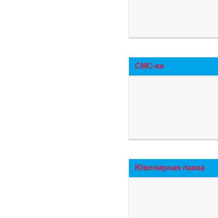
СМС-ки
Ювелирная лавка