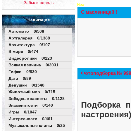
Забыли пароль
New!
С масленицей !
Навигация
Автомото 0/506
Артгалерея 0/1388
Архитектура 0/107
В мире 0/474
Видеоролики 0/223
Всякая всячина 0/3031
Гифки 0/830
Фотоподборка № 999 
Дата 0/89
Девушки 0/1548
Животный мир 0/715
Звёздные засветы 0/1128
Подборка п
Знаменитости 0/140
Игры 0/1047
настроения
Интересности 0/461
Музыкальные клипы 0/25