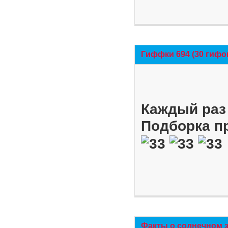
Гиффки 694 (30 гифо
Каждый раз 
Подборка п
Факты о солнечном 