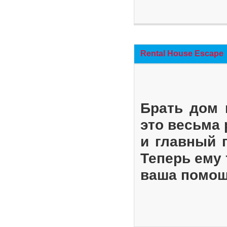
Rental House Escape
Брать дом 
это весьма
и главный 
Теперь ему 
ваша помощ