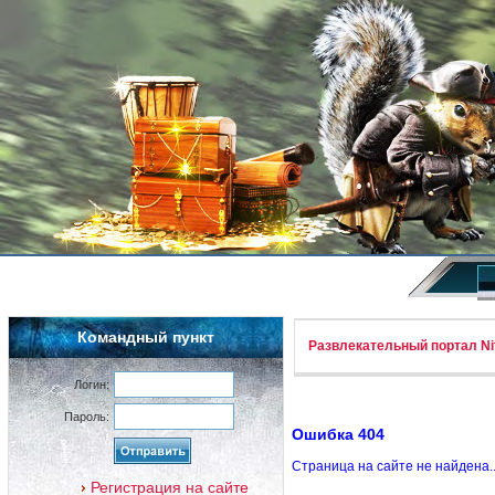
Командный пункт
Развлекательный портал Nif
Логин:
Пароль:
Ошибка 404
Страница на сайте не найдена.
Регистрация на сайте