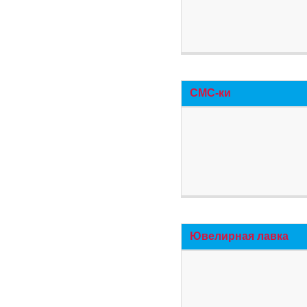
СМС-ки
Ювелирная лавка