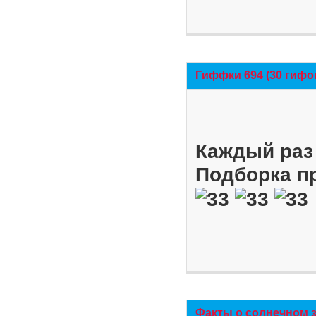
Гиффки 694 (30 гифо
Каждый раз 
Подборка п
Факты о солнечном 