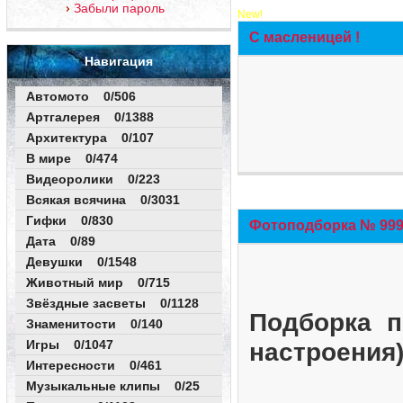
Забыли пароль
New!
С масленицей !
Навигация
Автомото 0/506
Артгалерея 0/1388
Архитектура 0/107
В мире 0/474
Видеоролики 0/223
Всякая всячина 0/3031
Гифки 0/830
Фотоподборка № 999 
Дата 0/89
Девушки 0/1548
Животный мир 0/715
Звёздные засветы 0/1128
Подборка п
Знаменитости 0/140
Игры 0/1047
настроения
Интересности 0/461
Музыкальные клипы 0/25