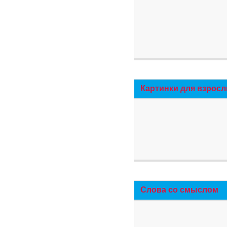
Картинки для взросл
Слова со смыслом