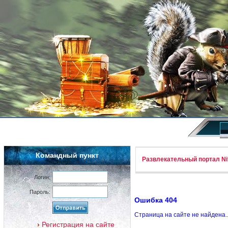
Командный пункт
Развлекательный портал Nif
Логин:
Пароль:
Ошибка 404
Страница на сайте не найдена.
Регистрация на сайте