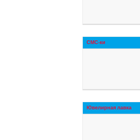
СМС-ки
Ювелирная лавка