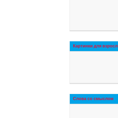
Картинки для взросл
Слова со смыслом