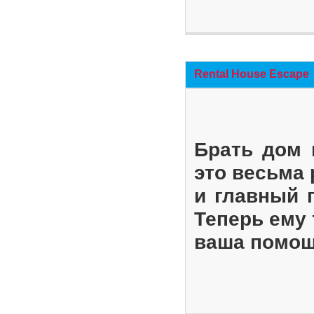
Rental House Escape
Брать дом 
это весьма
и главный 
Теперь ему 
ваша помощ