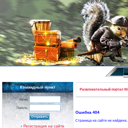
Командный пункт
Развлекательный портал Nif
Логин:
Пароль:
Ошибка 404
Страница на сайте не найдена.
Регистрация на сайте