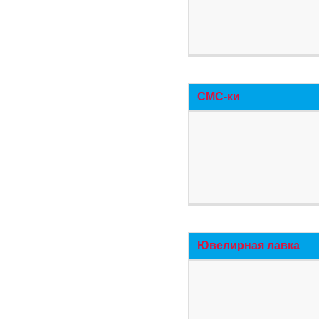
СМС-ки
Ювелирная лавка