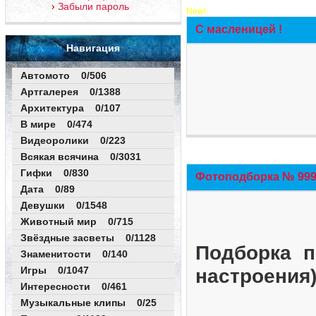
Забыли пароль
New!
С масленицей !
Навигация
Автомото 0/506
Артгалерея 0/1388
Архитектура 0/107
В мире 0/474
Видеоролики 0/223
Всякая всячина 0/3031
Гифки 0/830
Фотоподборка № 999 
Дата 0/89
Девушки 0/1548
Животный мир 0/715
Звёздные засветы 0/1128
Подборка п
Знаменитости 0/140
Игры 0/1047
настроения
Интересности 0/461
Музыкальные клипы 0/25