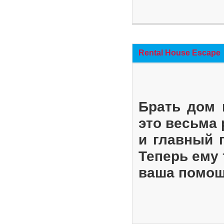
Rental House Escape
Брать дом 
это весьма
и главный 
Теперь ему 
ваша помощ