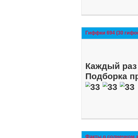
Гиффки 694 (30 гифо
Каждый раз 
Подборка п
Факты о солнечном 