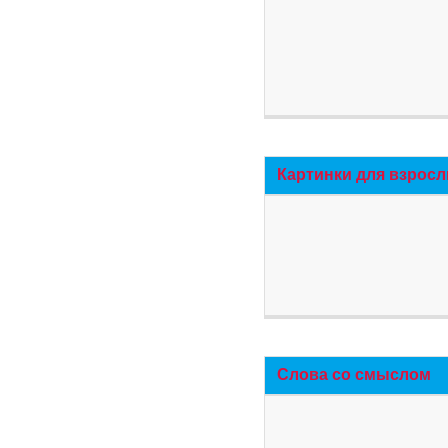
Картинки для взросл
Слова со смыслом