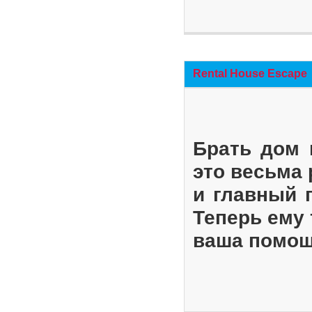
Rental House Escape
Брать дом 
это весьма
и главный 
Теперь ему 
ваша помощ