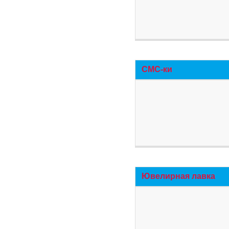
СМС-ки
Ювелирная лавка