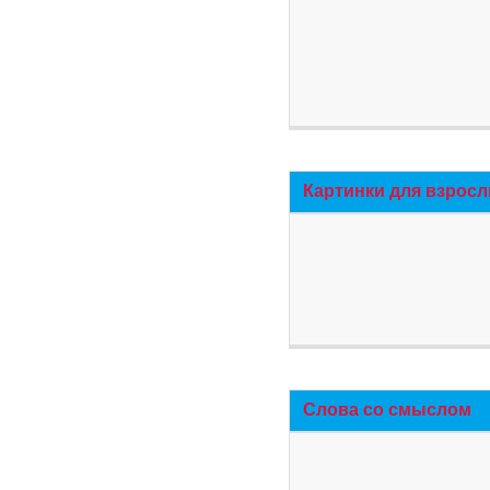
Картинки для взросл
Слова со смыслом