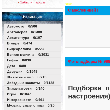
Забыли пароль
New!
С масленицей !
Навигация
Автомото 0/506
Артгалерея 0/1388
Архитектура 0/107
В мире 0/474
Видеоролики 0/223
Всякая всячина 0/3031
Гифки 0/830
Фотоподборка № 999 
Дата 0/89
Девушки 0/1548
Животный мир 0/715
Звёздные засветы 0/1128
Подборка п
Знаменитости 0/140
Игры 0/1047
настроения
Интересности 0/461
Музыкальные клипы 0/25