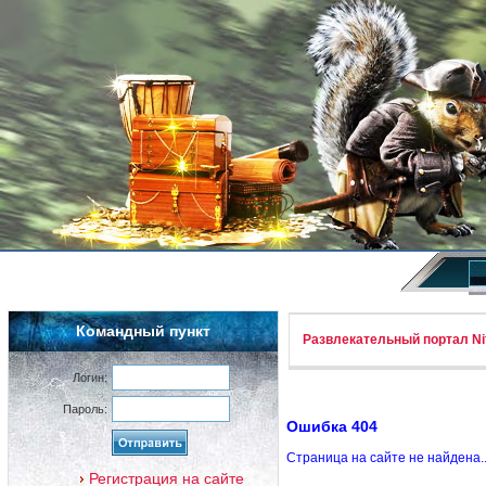
Командный пункт
Развлекательный портал Nif
Логин:
Пароль:
Ошибка 404
Страница на сайте не найдена.
Регистрация на сайте