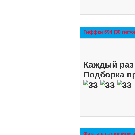
Гиффки 694 (30 гифо
Каждый раз 
Подборка п
Факты о солнечном 