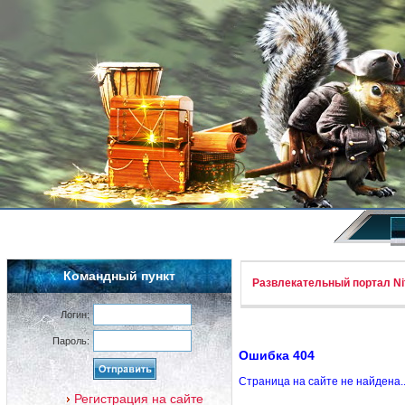
Командный пункт
Развлекательный портал Nif
Логин:
Пароль:
Ошибка 404
Страница на сайте не найдена.
Регистрация на сайте