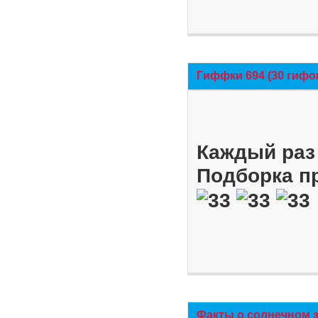
Гиффки 694 (30 гифо
Каждый раз 
Подборка п
Факты о солнечном 