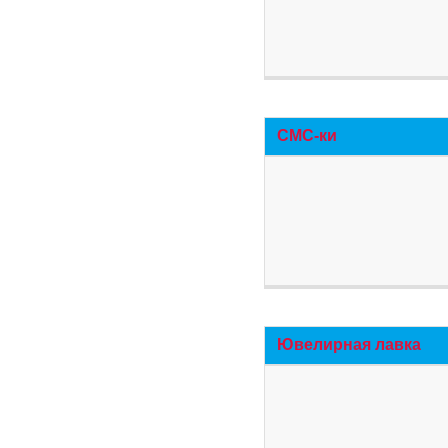
СМС-ки
Ювелирная лавка