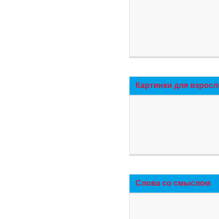
Картинки для взросл
Слова со смыслом