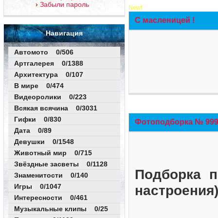
Забыли пароль
New!
С масленицей !
Навигация
Автомото 0/506
Артгалерея 0/1388
Архитектура 0/107
В мире 0/474
Видеоролики 0/223
Всякая всячина 0/3031
Гифки 0/830
Фотоподборка № 999 
Дата 0/89
Девушки 0/1548
Животный мир 0/715
Звёздные засветы 0/1128
Подборка п
Знаменитости 0/140
Игры 0/1047
настроения
Интересности 0/461
Музыкальные клипы 0/25