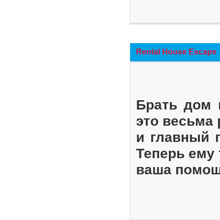
Rental House Escape
Брать дом 
это весьма
и главный 
Теперь ему 
ваша помощ