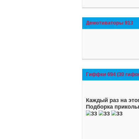
Демотиваторы 913
Гиффки 694 (30 гифо
Каждый раз на это
Подборка приколь