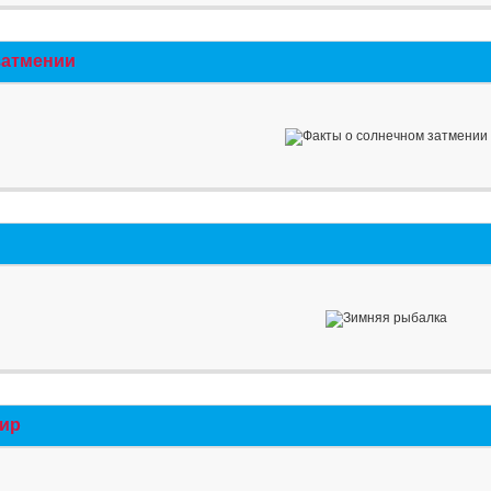
затмении
мир