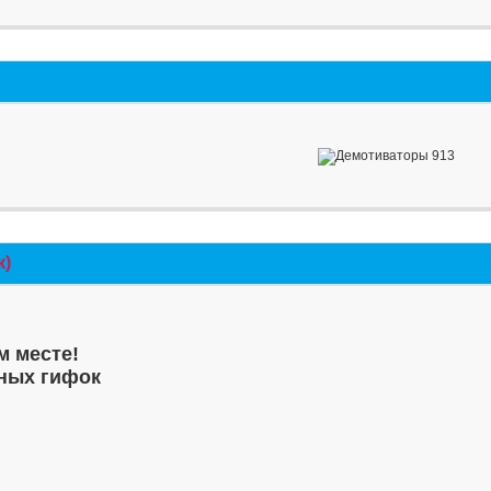
к)
м месте!
ных гифок