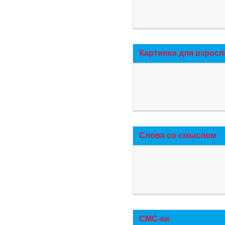
Картинки для взросл
Слова со смыслом
СМС-ки