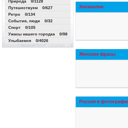
Природа 0/1128
Хихикалки
Путешествуем 0/627
Ретро 0/134
События, люди 0/32
Спорт 0/105
Ужасы нашего городка 0/98
Улыбаемся 0/4026
Женские фразы
Россия в фотографи