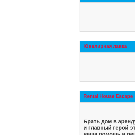
Ювелирная лавка
Rental House Escape
Брать дом в аренд
и главный герой э
ваша помощь в ре