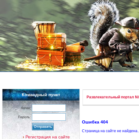
Командный пункт
Развлекательный портал Nif
Логин:
Пароль:
Ошибка 404
Страница на сайте не найдена.
Регистрация на сайте