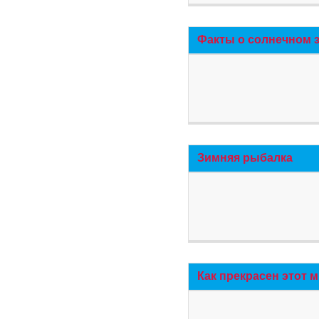
Факты о солнечном 
Зимняя рыбалка
Как прекрасен этот 