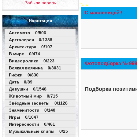
Забыли пароль
New!
С масленицей !
Навигация
Автомото 0/506
Артгалерея 0/1388
Архитектура 0/107
В мире 0/474
Видеоролики 0/223
Фотоподборка № 999 
Всякая всячина 0/3031
Гифки 0/830
Дата 0/89
Подборка позитивн
Девушки 0/1548
Животный мир 0/715
Звёздные засветы 0/1128
Знаменитости 0/140
Игры 0/1047
Интересности 0/461
Музыкальные клипы 0/25