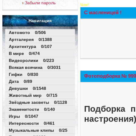
Забыли пароль
New!
С масленицей !
Навигация
Автомото 0/506
Артгалерея 0/1388
Архитектура 0/107
В мире 0/474
Видеоролики 0/223
Всякая всячина 0/3031
Гифки 0/830
Фотоподборка № 999 
Дата 0/89
Девушки 0/1548
Животный мир 0/715
Звёздные засветы 0/1128
Подборка п
Знаменитости 0/140
Игры 0/1047
настроения
Интересности 0/461
Музыкальные клипы 0/25