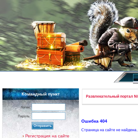
Командный пункт
Развлекательный портал Nif
Логин:
Пароль:
Ошибка 404
Страница на сайте не найдена.
Регистрация на сайте