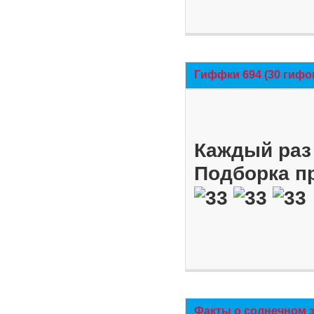
Гиффки 694 (30 гифо
Каждый раз 
Подборка п
Факты о солнечном 