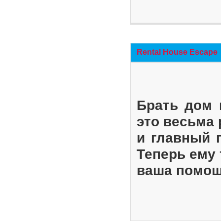
Rental House Escape
Брать дом 
это весьма
и главный 
Теперь ему 
ваша помощ