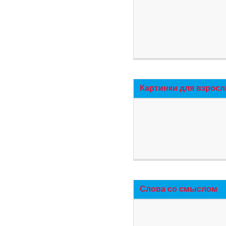
Картинки для взросл
Слова со смыслом