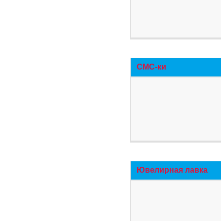
СМС-ки
Ювелирная лавка