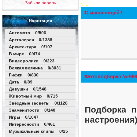
Забыли пароль
New!
С масленицей !
Навигация
Автомото 0/506
Артгалерея 0/1388
Архитектура 0/107
В мире 0/474
Видеоролики 0/223
Всякая всячина 0/3031
Гифки 0/830
Фотоподборка № 999 
Дата 0/89
Девушки 0/1548
Животный мир 0/715
Звёздные засветы 0/1128
Подборка п
Знаменитости 0/140
Игры 0/1047
настроения
Интересности 0/461
Музыкальные клипы 0/25