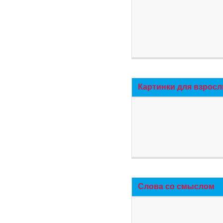
Картинки для взросл
Слова со смыслом