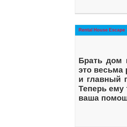
Rental House Escape
Брать дом 
это весьма
и главный 
Теперь ему 
ваша помощ