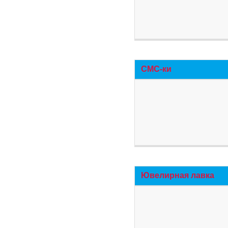
СМС-ки
Ювелирная лавка