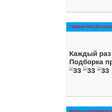
Гиффки 694 (30 гифо
Каждый раз 
Подборка п
Факты о солнечном 