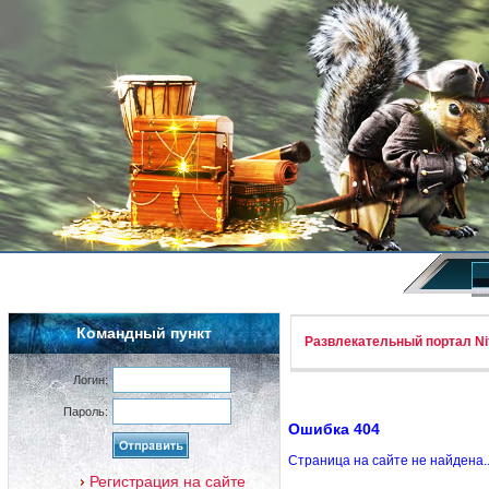
Командный пункт
Развлекательный портал Nif
Логин:
Пароль:
Ошибка 404
Страница на сайте не найдена.
Регистрация на сайте