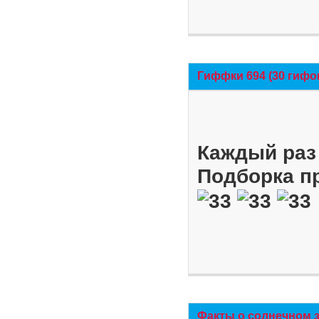
Гиффки 694 (30 гифо
Каждый раз 
Подборка п
Факты о солнечном 