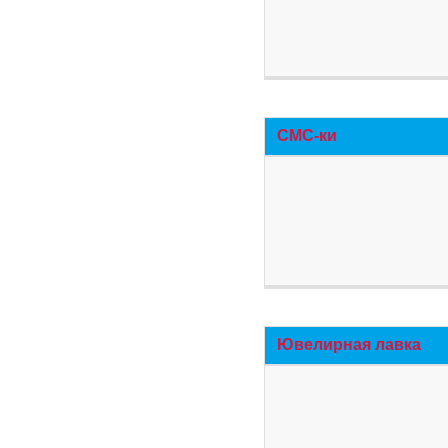
СМС-ки
Ювелирная лавка