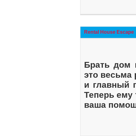
Rental House Escape
Брать дом 
это весьма
и главный 
Теперь ему 
ваша помощ