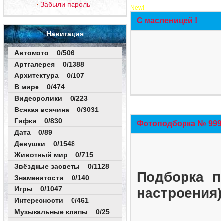
Забыли пароль
New!
С масленицей !
Навигация
Автомото 0/506
Артгалерея 0/1388
Архитектура 0/107
В мире 0/474
Видеоролики 0/223
Всякая всячина 0/3031
Гифки 0/830
Фотоподборка № 999 
Дата 0/89
Девушки 0/1548
Животный мир 0/715
Звёздные засветы 0/1128
Подборка п
Знаменитости 0/140
Игры 0/1047
настроения
Интересности 0/461
Музыкальные клипы 0/25