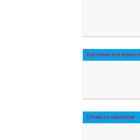
Картинки для взросл
Слова со смыслом