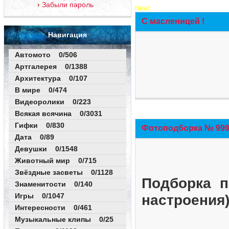
Забыли пароль
New!
С масленицей !
Навигация
Автомото 0/506
Артгалерея 0/1388
Архитектура 0/107
В мире 0/474
Видеоролики 0/223
Всякая всячина 0/3031
Гифки 0/830
Фотоподборка № 999 
Дата 0/89
Девушки 0/1548
Животный мир 0/715
Звёздные засветы 0/1128
Подборка п
Знаменитости 0/140
Игры 0/1047
настроения
Интересности 0/461
Музыкальные клипы 0/25