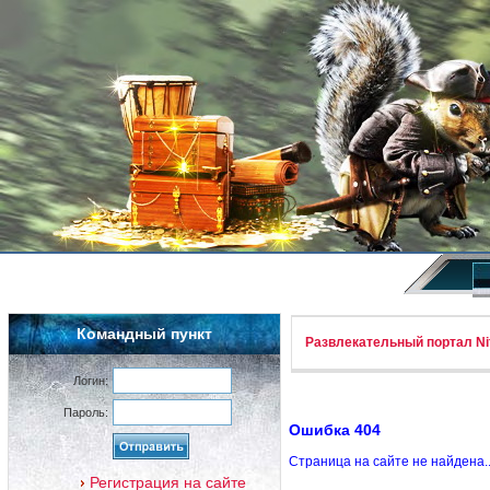
Командный пункт
Развлекательный портал Nif
Логин:
Пароль:
Ошибка 404
Страница на сайте не найдена.
Регистрация на сайте