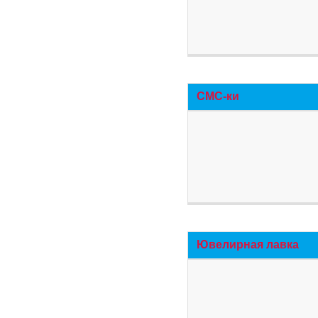
СМС-ки
Ювелирная лавка