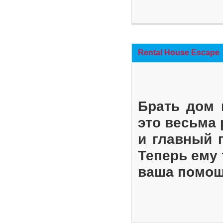
Rental House Escape
Брать дом 
это весьма
и главный 
Теперь ему 
ваша помощ