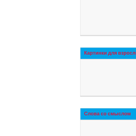
Картинки для взросл
Слова со смыслом