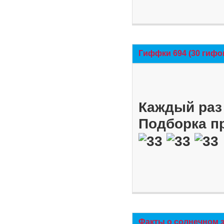
Гиффки 694 (30 гифо
Каждый раз 
Подборка п
Факты о солнечном 