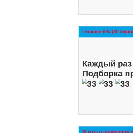
Гиффки 694 (30 гифо
Каждый раз 
Подборка п
Факты о солнечном 