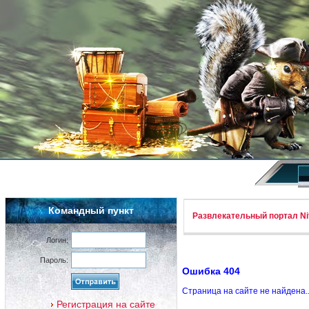
Командный пункт
Развлекательный портал Nif
Логин:
Пароль:
Ошибка 404
Страница на сайте не найдена.
Регистрация на сайте