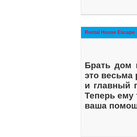
Rental House Escape
Брать дом 
это весьма
и главный 
Теперь ему 
ваша помощ