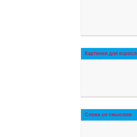
Картинки для взросл
Слова со смыслом