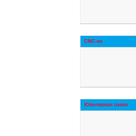
СМС-ки
Ювелирная лавка