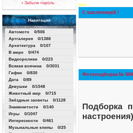
Забыли пароль
New!
С масленицей !
Навигация
Автомото 0/506
Артгалерея 0/1388
Архитектура 0/107
В мире 0/474
Видеоролики 0/223
Всякая всячина 0/3031
Гифки 0/830
Фотоподборка № 999 
Дата 0/89
Девушки 0/1548
Животный мир 0/715
Звёздные засветы 0/1128
Подборка п
Знаменитости 0/140
Игры 0/1047
настроения
Интересности 0/461
Музыкальные клипы 0/25