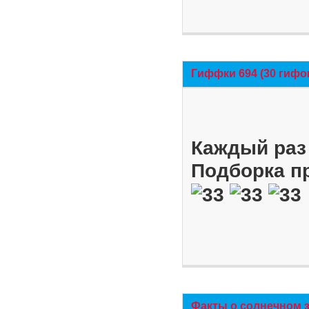
Гиффки 694 (30 гифо
Каждый раз 
Подборка п
Факты о солнечном 