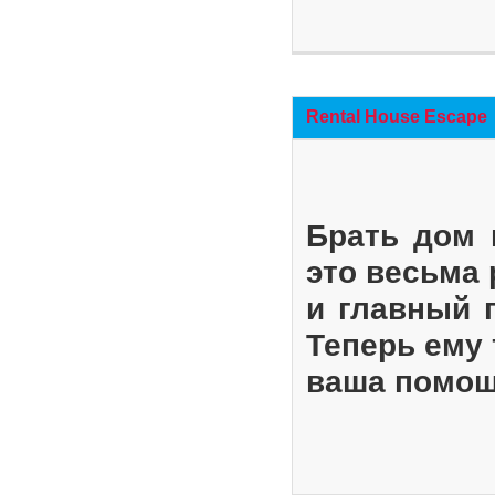
Rental House Escape
Брать дом 
это весьма
и главный 
Теперь ему 
ваша помощ