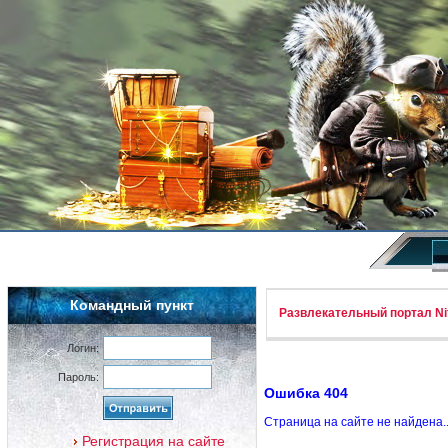
Командный пункт
Развлекательный портал Nif
Логин:
Пароль:
Ошибка 404
Страница на сайте не найдена.
Регистрация на сайте