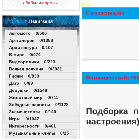
Забыли пароль
New!
С масленицей !
Навигация
Автомото 0/506
Артгалерея 0/1388
Архитектура 0/107
В мире 0/474
Видеоролики 0/223
Всякая всячина 0/3031
Гифки 0/830
Фотоподборка № 999 
Дата 0/89
Девушки 0/1548
Животный мир 0/715
Звёздные засветы 0/1128
Подборка п
Знаменитости 0/140
Игры 0/1047
настроения
Интересности 0/461
Музыкальные клипы 0/25