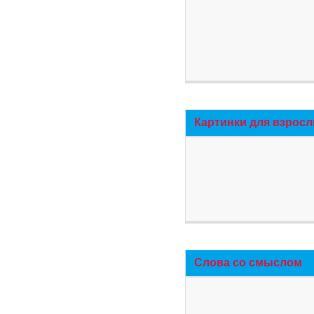
Картинки для взросл
Слова со смыслом