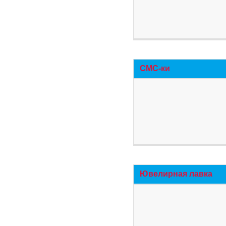
СМС-ки
Ювелирная лавка