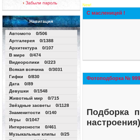
Забыли пароль
New!
С масленицей !
Навигация
Автомото 0/506
Артгалерея 0/1388
Архитектура 0/107
В мире 0/474
Видеоролики 0/223
Всякая всячина 0/3031
Гифки 0/830
Фотоподборка № 999 
Дата 0/89
Девушки 0/1548
Животный мир 0/715
Звёздные засветы 0/1128
Подборка п
Знаменитости 0/140
Игры 0/1047
настроения
Интересности 0/461
Музыкальные клипы 0/25