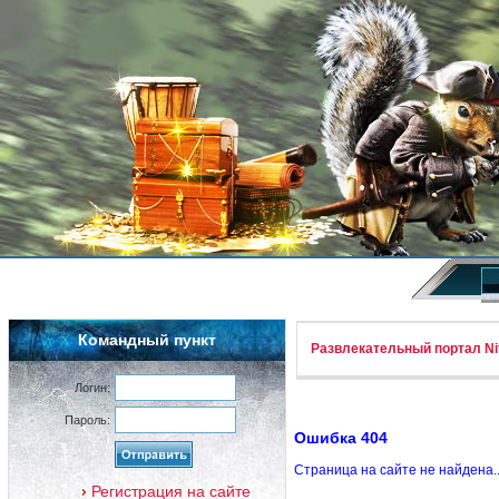
Командный пункт
Развлекательный портал Nif
Логин:
Пароль:
Ошибка 404
Страница на сайте не найдена.
Регистрация на сайте