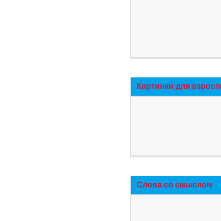
Картинки для взросл
Слова со смыслом