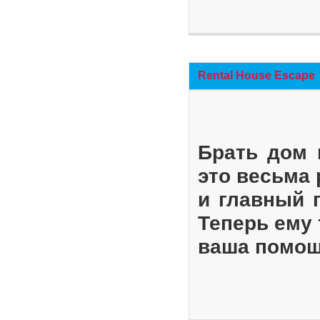
Rental House Escape
Брать дом 
это весьма
и главный 
Теперь ему 
ваша помощ