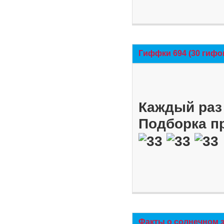
Гиффки 694 (30 гифо
Каждый раз 
Подборка п
Факты о солнечном 