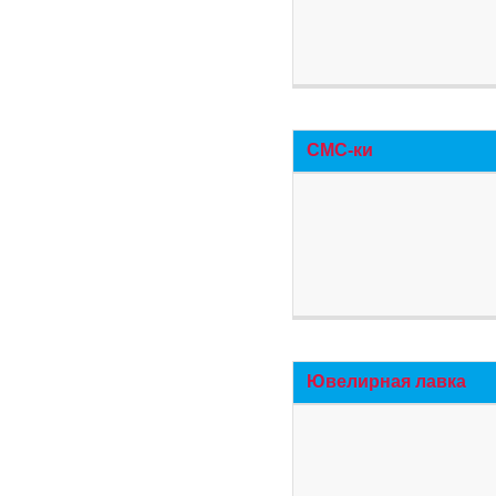
СМС-ки
Ювелирная лавка