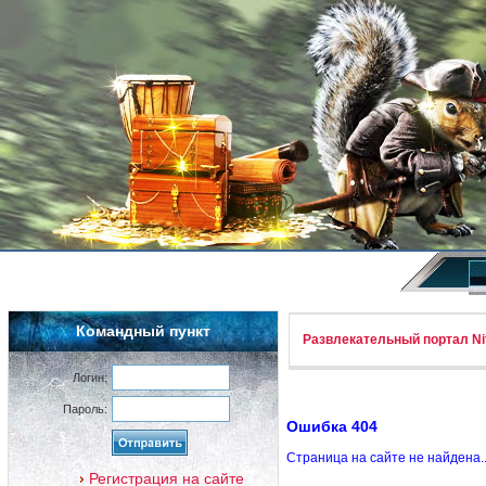
Командный пункт
Развлекательный портал Nif
Логин:
Пароль:
Ошибка 404
Страница на сайте не найдена.
Регистрация на сайте