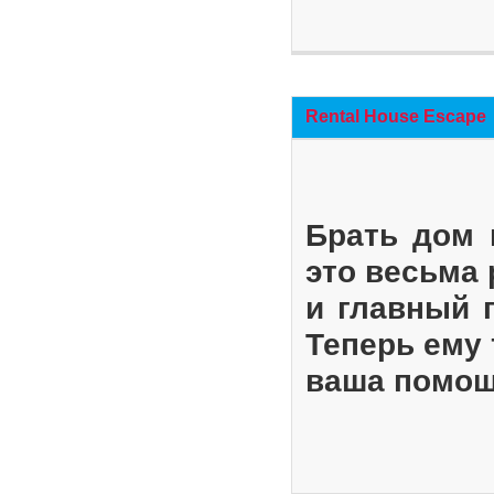
Rental House Escape
Брать дом 
это весьма
и главный 
Теперь ему 
ваша помощ