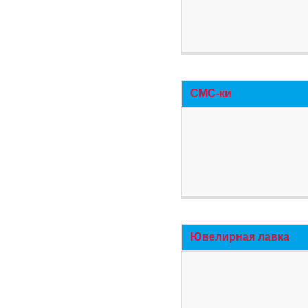
СМС-ки
Ювелирная лавка