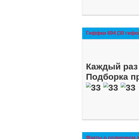
Гиффки 694 (30 гифо
Каждый раз 
Подборка п
Факты о солнечном 