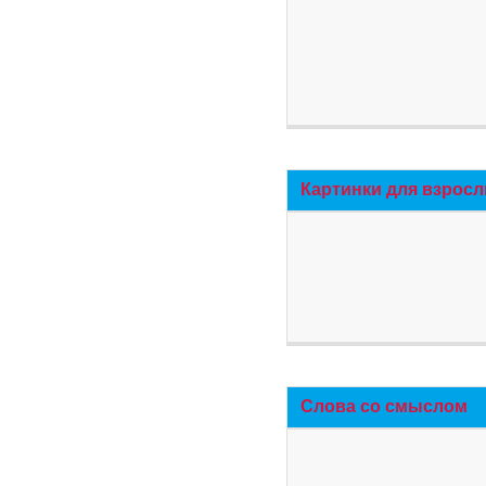
Картинки для взросл
Слова со смыслом