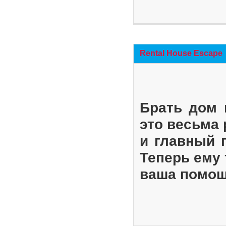
Rental House Escape
Брать дом 
это весьма
и главный 
Теперь ему 
ваша помощ