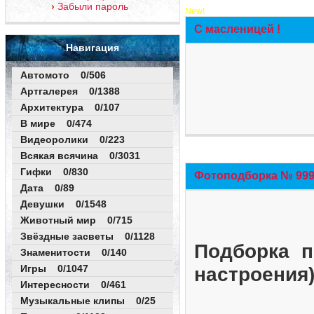
Забыли пароль
New!
С масленицей !
Навигация
Автомото 0/506
Артгалерея 0/1388
Архитектура 0/107
В мире 0/474
Видеоролики 0/223
Всякая всячина 0/3031
Гифки 0/830
Фотоподборка № 999 
Дата 0/89
Девушки 0/1548
Животный мир 0/715
Звёздные засветы 0/1128
Подборка п
Знаменитости 0/140
Игры 0/1047
настроения
Интересности 0/461
Музыкальные клипы 0/25