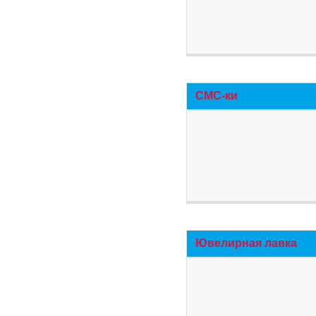
СМС-ки
Ювелирная лавка