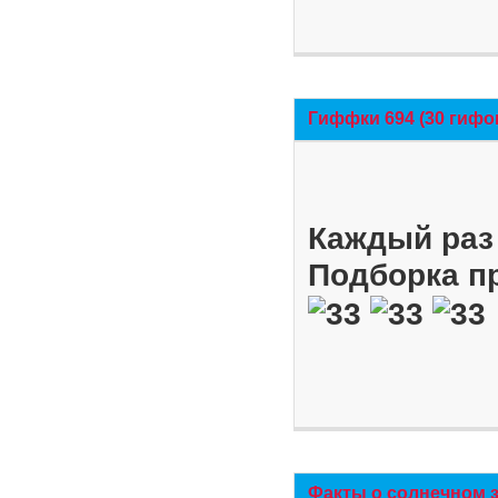
Гиффки 694 (30 гифо
Каждый раз 
Подборка п
Факты о солнечном 