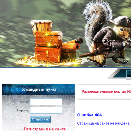
Командный пункт
Развлекательный портал Nif
Логин:
Пароль:
Ошибка 404
Страница на сайте не найдена.
Регистрация на сайте