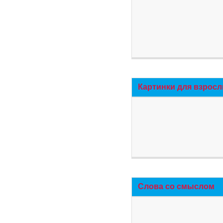
Картинки для взросл
Слова со смыслом