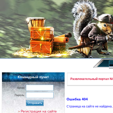
Командный пункт
Развлекательный портал Nif
Логин:
Пароль:
Ошибка 404
Страница на сайте не найдена.
Регистрация на сайте