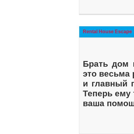
Rental House Escape
Брать дом 
это весьма
и главный 
Теперь ему 
ваша помощ