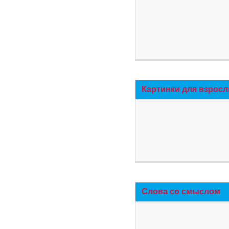
Картинки для взросл
Слова со смыслом