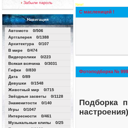
Забыли пароль
New!
С масленицей !
Навигация
Автомото 0/506
Артгалерея 0/1388
Архитектура 0/107
В мире 0/474
Видеоролики 0/223
Всякая всячина 0/3031
Гифки 0/830
Фотоподборка № 999 
Дата 0/89
Девушки 0/1548
Животный мир 0/715
Звёздные засветы 0/1128
Подборка п
Знаменитости 0/140
Игры 0/1047
настроения
Интересности 0/461
Музыкальные клипы 0/25