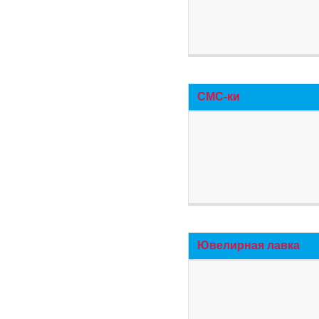
СМС-ки
Ювелирная лавка