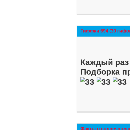
Гиффки 694 (30 гифо
Каждый раз 
Подборка п
Факты о солнечном 